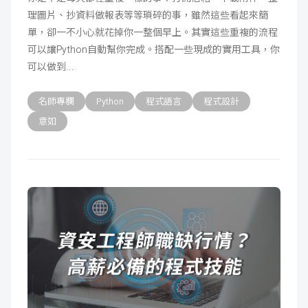
理圖片、抄資料做報表等等瑣碎的事，雖然這些看起來簡
成
新
校
開
單，卻一不小心就花掉你一整個早上。其實這些重複的流程
可以讓Python自動幫你完成。搭配一些現成的實用工具，你
聞
據
課
友
可以做到
點
查
站
名師專欄
Python
程式語言
程式設計
詢
連
意如
結