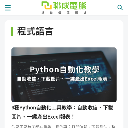
課
程式語言
程
就
總
業
學
覽
徵
員
學
才
展
員
嚴
現
服
選
關
務
師
於
熱
3種Python自動化工具教學：自動收信、下載
圖片、一鍵產出Excel報表！
資
聯
門
分
你是不是每天都在重複一樣的事？打開信箱、下載附件、整