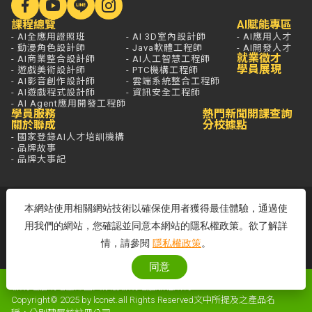
課程總覽
AI賦能專區
- AI全應用證照班
- AI 3D室內設計師
- AI應用人才
- 動漫角色設計師
- Java軟體工程師
- AI開發人才
就業徵才
- AI商業整合設計師
- AI人工智慧工程師
學員展現
- 遊戲美術設計師
- PTC機構工程師
- AI影音創作設計師
- 雲端系統整合工程師
- AI遊戲程式設計師
- 資訊安全工程師
- AI Agent應用開發工程師
學員服務
熱門新聞
開課查詢
關於聯成
分校據點
- 國家登錄AI人才培訓機構
- 品牌故事
- 品牌大事記
若想進一步了解，打通電話問最安心，
本網站使用相關網站技術以確保使用者獲得最佳體驗，通過使
免付費專線歡迎來電！
用我們的網站，您確認並同意本網站的隱私權政策。欲了解詳
客服專線：0800-580-581
情，請參閱
隱私權政策
。
周一至五 09:00~18:00
同意
聯成電腦網站全部圖文係屬聯成電腦版權所有
Copyright© 2025 by lccnet.all Rights Reserved文中所提及之產品名