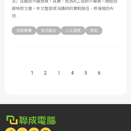
法」這關就卡關放棄。其實，成為AI工程師不需要一開始就
硬啃原文書。本文整理資深講師的實戰路徑，將複雜的AI
技
名師專欄
程式語言
人工智慧
意如
1
2
3
4
5
6