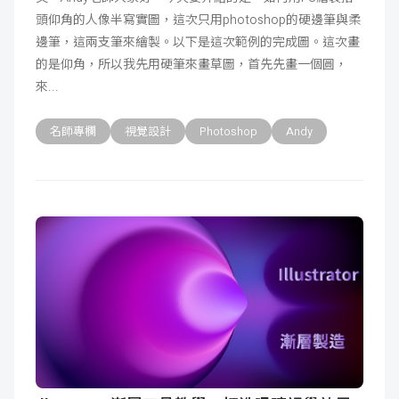
頭仰角的人像半寫實圖，這次只用photoshop的硬邊筆與柔
成
新
校
開
邊筆，這兩支筆來繪製。以下是這次範例的完成圖。這次畫
的是仰角，所以我先用硬筆來畫草圖，首先先畫一個圓，
聞
據
課
友
來
點
查
站
名師專欄
視覺設計
Photoshop
Andy
詢
連
結