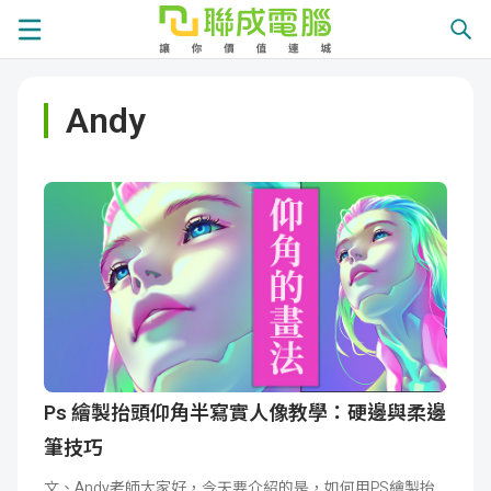
課
Andy
程
就
總
業
學
覽
徵
員
學
才
展
員
嚴
現
服
選
關
務
師
於
熱
Ps 繪製抬頭仰角半寫實人像教學：硬邊與柔邊
筆技巧
資
聯
門
分
文、Andy老師大家好，今天要介紹的是，如何用PS繪製抬