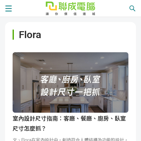
課
Flora
程
就
總
業
學
覽
徵
員
學
才
展
員
嚴
現
服
選
關
務
師
於
熱
室內設計尺寸指南：客廳、餐廳、廚房、臥室
尺寸怎麼抓？
資
聯
門
分
文、Flora在室內設計中，創造符合人體結構及功能的設計，