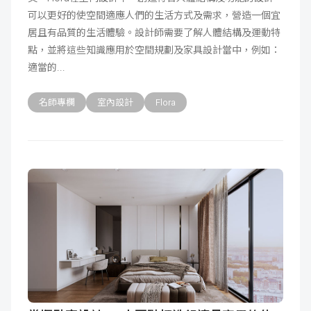
可以更好的使空間適應人們的生活方式及需求，營造一個宜
成
新
校
開
居且有品質的生活體驗。設計師需要了解人體結構及運動特
點，並將這些知識應用於空間規劃及家具設計當中，例如：
聞
據
課
友
適當的
點
查
站
名師專欄
室內設計
Flora
詢
連
結