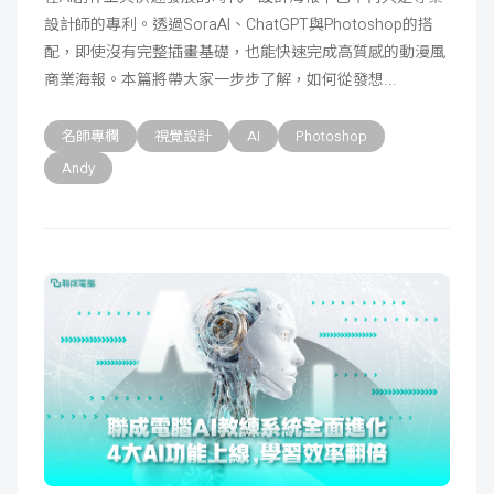
設計師的專利。透過SoraAI、ChatGPT與Photoshop的搭
成
新
校
開
配，即使沒有完整插畫基礎，也能快速完成高質感的動漫風
商業海報。本篇將帶大家一步步了解，如何從發想
聞
據
課
友
名師專欄
視覺設計
AI
Photoshop
點
查
站
Andy
詢
連
結