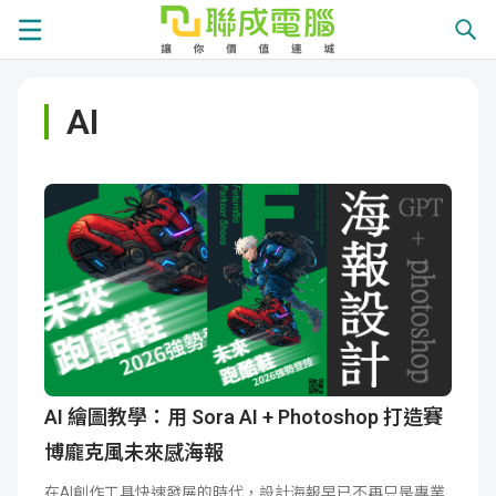
課
AI
程
就
總
業
學
覽
徵
員
學
才
展
員
嚴
現
服
選
關
務
師
於
熱
AI 繪圖教學：用 Sora AI + Photoshop 打造賽
博龐克風未來感海報
資
聯
門
分
在AI創作工具快速發展的時代，設計海報早已不再只是專業