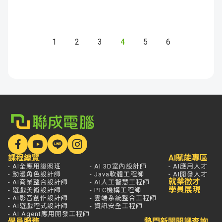
1
2
3
4
5
6
課程總覽
AI賦能專區
- AI全應用證照班
- AI 3D室內設計師
- AI應用人才
- 動漫角色設計師
- Java軟體工程師
- AI開發人才
就業徵才
- AI商業整合設計師
- AI人工智慧工程師
學員展現
- 遊戲美術設計師
- PTC機構工程師
- AI影音創作設計師
- 雲端系統整合工程師
- AI遊戲程式設計師
- 資訊安全工程師
- AI Agent應用開發工程師
學員服務
熱門新聞
開課查詢