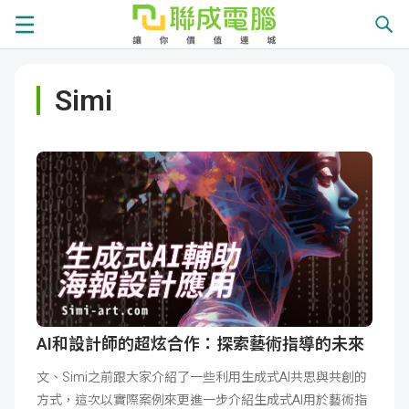
課
Simi
程
就
總
業
學
覽
徵
員
學
才
展
員
嚴
現
服
選
關
務
師
於
熱
AI和設計師的超炫合作：探索藝術指導的未來
文、Simi之前跟大家介紹了一些利用生成式AI共思與共創的
資
聯
門
分
方式，這次以實際案例來更進一步介紹生成式AI用於藝術指