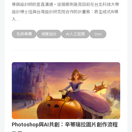
導與設計師的垂直溝通。這個案例是我目前在台北科技大學
成
新
校
開
設計博士班與台灣設計研究院合作的計畫案：將生成式AI導
入
聞
據
課
友
名師專欄
視覺設計
AI人工智慧
Simi
點
查
站
詢
連
結
Photoshop與AI共創：辛蒂瑞拉圖片創作流程