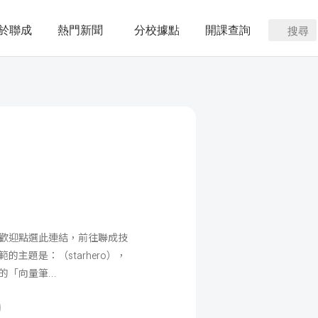
於聯成
熱門新聞
分校據點
開課查詢
搜尋
，歡迎點選此連結，前往聯成技
主題是：（starhero），
2的「向量筆