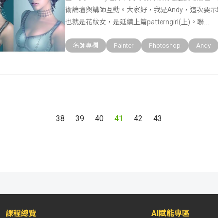
術論壇與講師互動。大家好，我是Andy，這次要示範的主題
也就是花紋女，是延續上篇patterngirl(上)。聯
名師專欄
Painter
Photoshop
Andy
38
39
40
41
42
43
課程總覽
AI賦能專區