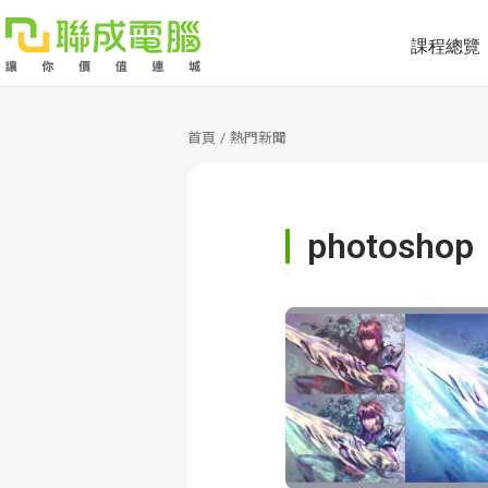
課程總覽
課
程
就
首頁
/
熱門新聞
總
業
學
photoshop
覽
徵
員
學
才
展
員
嚴
現
服
選
關
務
師
於
熱
資
聯
門
分