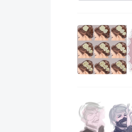
成
新
校
開
聞
據
課
友
點
查
站
詢
連
結