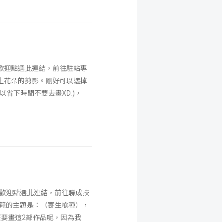
，歡迎點選此連結，前往駐站專
上花朵的剪影。剛好可以遮掉
省下時間不要去畫XD.)，
，歡迎點選此連結，前往聯成技
示範的主題是：（寄生喰種），
麼要畫這2部作品呢，因為我