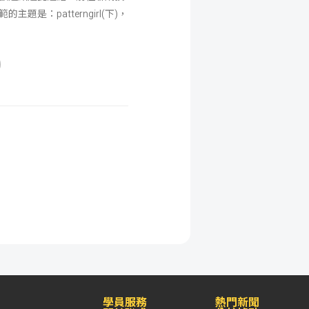
是：patterngirl(下)，
學員服務
熱門新聞