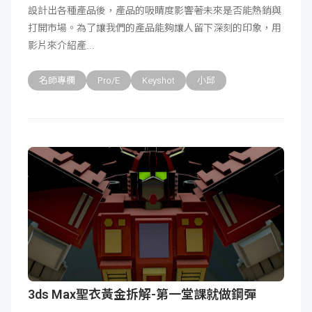
設計出各種產品後，產品的吸睛度影響著未來是否能熱銷與
成
新
校
開
打開市場。為了讓我們的產品能夠讓人留下深刻的印象，用
影片來介紹產
聞
據
課
友
名師專欄
Pro/E
Keyshot
小邱
點
查
站
詢
連
結
3ds Max聖衣黃金拆解-第一堂課就做鋼彈