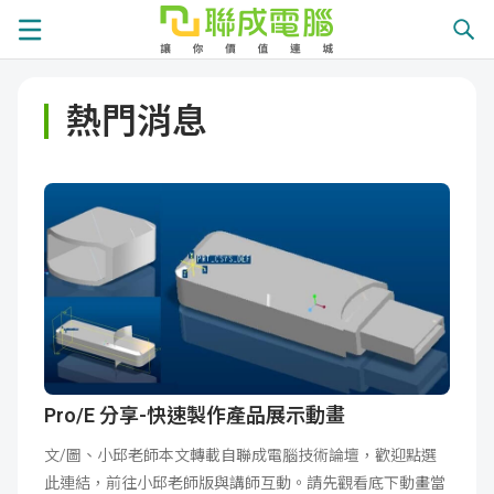
課
熱門消息
程
就
總
業
學
覽
徵
員
學
才
展
員
嚴
現
服
選
關
務
師
於
熱
Pro/E 分享-快速製作產品展示動畫
文/圖、小邱老師本文轉載自聯成電腦技術論壇，歡迎點選
資
聯
門
分
此連結，前往小邱老師版與講師互動。請先觀看底下動畫當