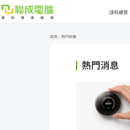
課程總覽
課
程
就
首頁
/
熱門新聞
總
業
學
熱門消息
覽
徵
員
學
才
展
員
嚴
現
服
選
關
務
師
於
熱
資
聯
門
分