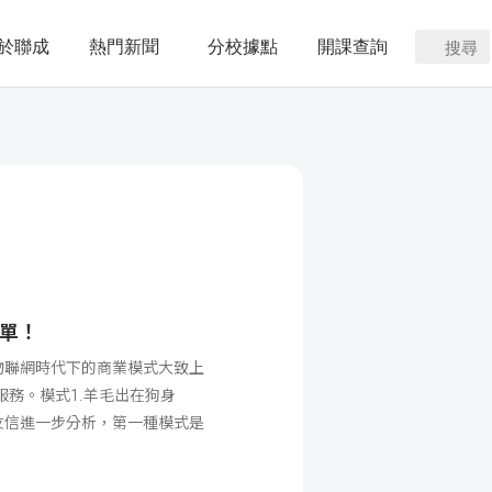
於聯成
熱門新聞
分校據點
開課查詢
搜尋
買單！
物聯網時代下的商業模式大致上
務。模式1.羊毛出在狗身
友信進一步分析，第一種模式是