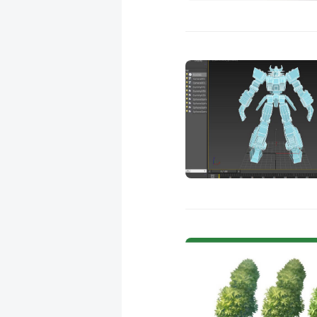
成
新
校
開
聞
據
課
友
點
查
站
詢
連
結