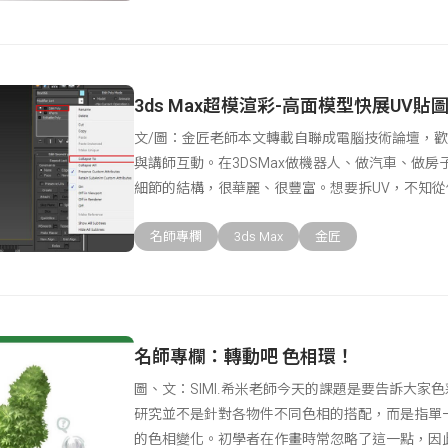
3ds Max超模渲彩-高面模型快展UV貼
文/圖：金匠老師本文轉載自聯成電腦技術論壇，
與講師互動。在3DSMax做機器人、做汽車、做
細節的結構，很華麗、很豐富。想要拆UV，不知
了
名師專欄
3ds Max
金匠
名師專欄：轉動吧 色相環！
圖、文：SIMI.希米老師今天的課題是要告訴大家
研究並不是針對各物件不同色相的搭配，而是指單
的色相變化。初學者在作畫時常忽略了這一點，因