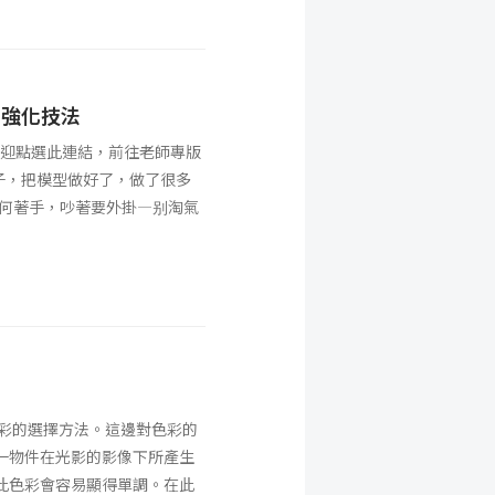
圖強化技法
歡迎點選此連結，前往老師專版
房子，把模型做好了，做了很多
從何著手，吵著要外掛―别淘氣
色彩的選擇方法。這邊對色彩的
一物件在光影的影像下所產生
此色彩會容易顯得單調。在此