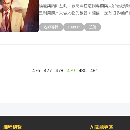
論壇與講師互動。很高興在這個專欄與大家做經驗
是利用照片來做人物的練習。相信一定有很多老師
增強自己
名師專欄
Painter
芷蔚
476
477
478
479
480
481
課程總覽
AI賦能專區