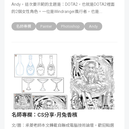
Andy，這次要示範的主題是：DOTA2，也就是DOTA2裡面
成
新
校
開
的2個女性角色。一位是Windranger風行者，也是
聞
據
課
友
名師專欄
Painter
Photoshop
Andy
點
查
站
詢
連
結
名師專欄：CS分享-月兔香檳
文/圖：承菱老師本文轉載自聯成電腦技術論壇，歡迎點選