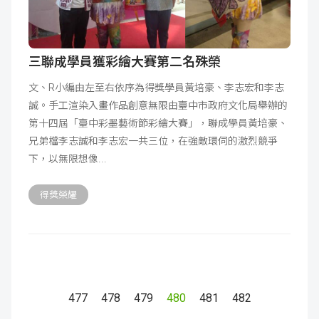
三聯成學員獲彩繪大賽第二名殊榮
文、R小編由左至右依序為得獎學員黃培豪、李志宏和李志
誠。手工渲染入畫作品創意無限由臺中市政府文化局舉辦的
第十四屆「臺中彩墨藝術節彩繪大賽」，聯成學員黃培豪、
兄弟檔李志誠和李志宏一共三位，在強敵環伺的激烈競爭
下，以無限想像
得獎榮耀
477
478
479
480
481
482