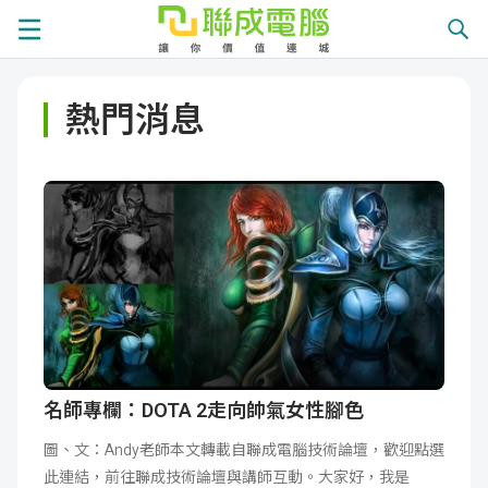
課
熱門消息
程
就
總
業
學
覽
徵
員
學
才
展
員
嚴
現
服
選
關
務
師
於
熱
名師專欄：DOTA 2走向帥氣女性腳色
圖、文：Andy老師本文轉載自聯成電腦技術論壇，歡迎點選
資
聯
門
分
此連結，前往聯成技術論壇與講師互動。大家好，我是