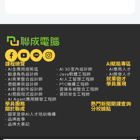
課程總覽
AI賦能專區
- AI全應用證照班
- AI 3D室內設計師
- AI應用人才
- 動漫角色設計師
- Java軟體工程師
- AI開發人才
就業徵才
- AI商業整合設計師
- AI人工智慧工程師
學員展現
- 遊戲美術設計師
- PTC機構工程師
- AI影音創作設計師
- 雲端系統整合工程師
- AI遊戲程式設計師
- 資訊安全工程師
- AI Agent應用開發工程師
學員服務
熱門新聞
開課查詢
關於聯成
分校據點
- 國家登錄AI人才培訓機構
- 品牌故事
- 品牌大事記