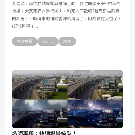
此連結，前往駐站專欄與講師互動。各位同學安安~中秋節
快樂，大家家裡有進行烤肉，和家人同歡嗎?我可是被附近
的鄰居，不時傳來的烤肉香味給淹沒了，因為實在太香了，
(好想吃啊！
名師專欄
Comic
承菱
名師專欄：快速場景繪製！