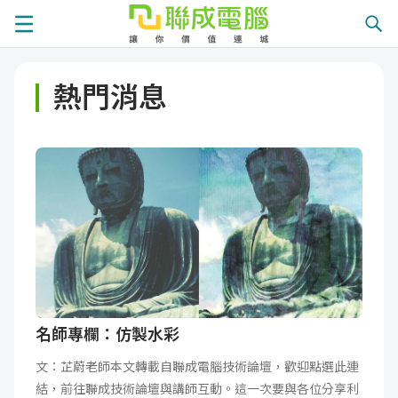
課
熱門消息
程
就
總
業
學
覽
徵
員
學
才
展
員
嚴
現
服
選
關
務
師
於
熱
名師專欄：仿製水彩
文：芷蔚老師本文轉載自聯成電腦技術論壇，歡迎點選此連
資
聯
門
分
結，前往聯成技術論壇與講師互動。這一次要與各位分享利