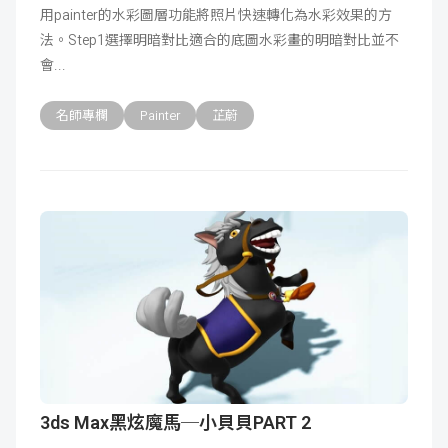
用painter的水彩圖層功能將照片快速轉化為水彩效果的方
成
新
校
開
法。Step1選擇明暗對比適合的底圖水彩畫的明暗對比並不
會
聞
據
課
友
名師專欄
Painter
芷蔚
點
查
站
詢
連
結
3ds Max黑炫魔馬─小貝貝PART 2