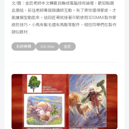
文/圖：金匠老師本文轉載自聯成電腦技術論壇，歡迎點選
此連結，前往老師專版與講師互動。有了骨架還得蒙皮，才
能讓模型動起來。這回匠哥就接著示範使用3DSMAX製作蒙
皮的技巧。小馬有鬃毛還有馬鞍等配件，相信同學們在製作
類似題材
名師專欄
3ds Max
金匠