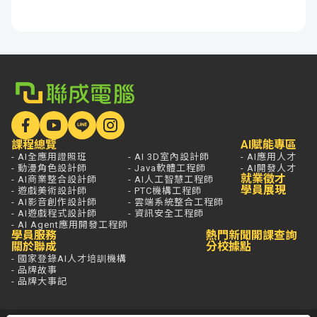
課程總覽
AI賦能專區
- AI全應用證照班
- AI 3D室內設計師
- AI應用人才
- 動漫角色設計師
- Java軟體工程師
- AI開發人才
就業徵才
- AI商業整合設計師
- AI人工智慧工程師
學員展現
- 遊戲美術設計師
- PTC機構工程師
- AI影音創作設計師
- 雲端系統整合工程師
- AI遊戲程式設計師
- 資訊安全工程師
- AI Agent應用開發工程師
學員服務
熱門新聞
開課查詢
關於聯成
分校據點
- 國家登錄AI人才培訓機構
- 品牌故事
- 品牌大事記