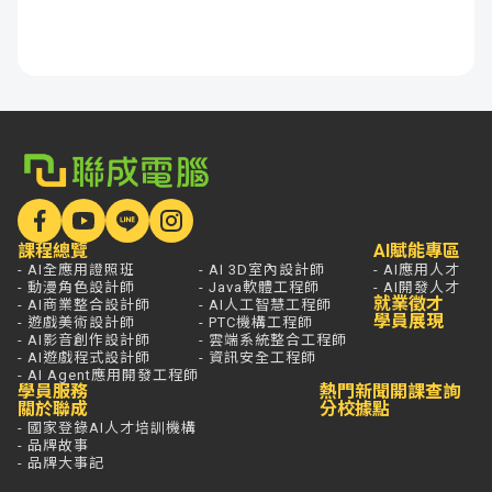
課程總覽
AI賦能專區
- AI全應用證照班
- AI 3D室內設計師
- AI應用人才
- 動漫角色設計師
- Java軟體工程師
- AI開發人才
就業徵才
- AI商業整合設計師
- AI人工智慧工程師
學員展現
- 遊戲美術設計師
- PTC機構工程師
- AI影音創作設計師
- 雲端系統整合工程師
- AI遊戲程式設計師
- 資訊安全工程師
- AI Agent應用開發工程師
學員服務
熱門新聞
開課查詢
關於聯成
分校據點
- 國家登錄AI人才培訓機構
- 品牌故事
- 品牌大事記