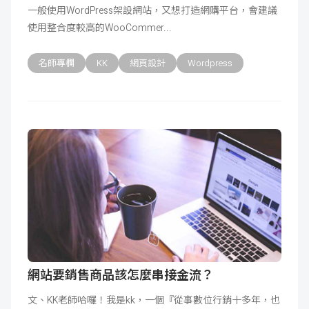
一般使用WordPress架設網站，又想打造網購平台，會建議
成
新
校
開
使用整合度較高的WooCommer
聞
據
課
友
名師專欄
KK
網頁設計
Wordpress
點
查
站
詢
連
結
網站要銷售商品該怎麼串接金流？
文、KK老師哈囉！我是kk，一個『從事數位行銷十多年，也