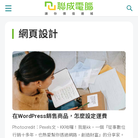
課
網頁設計
程
就
總
業
學
覽
徵
員
學
才
展
員
嚴
現
服
選
關
務
師
於
熱
在WordPress銷售商品，怎麼設定運費
Photocredit：Pexels文、KK哈囉！我是kk，一個『從事數位
資
聯
門
分
行銷十多年，也熱愛幫你透過網路，創造財富』的分享家。