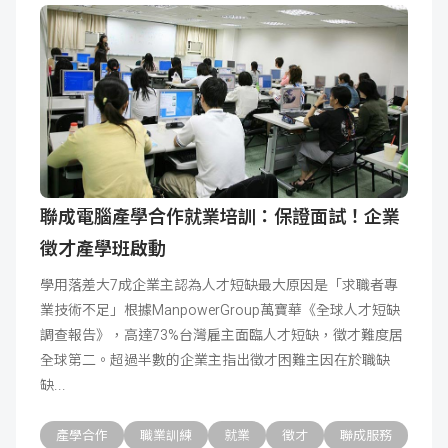
聯成電腦產學合作就業培訓：保證面試！企業
徵才產學班啟動
學用落差大7成企業主認為人才短缺最大原因是「求職者專
業技術不足」根據ManpowerGroup萬寶華《全球人才短缺
調查報告》，高達73%台灣雇主面臨人才短缺，徵才難度居
全球第二。超過半數的企業主指出徵才困難主因在於職缺
缺
產學合作
職業訓練
就業
徵才
聯成服務