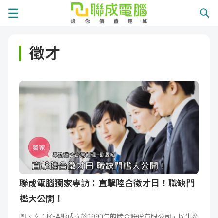
課
徵才
程
就
總
業
學
覽
徵
員
學
才
展
員
嚴
現
服
選
關
務
師
於
熱
聯成電腦獨家專訪：直擊陸合徵才日！職缺門
檻大公開！
資
聯
門
分
圖、文：IKEA編成立於1990年的陸合股份有限公司，以生產