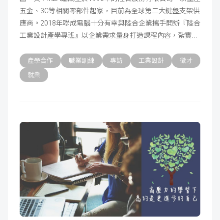
五金、3C等相關零部件起家，目前為全球第二大鍵盤支架供
成
新
校
開
應商。2018年聯成電腦十分有幸與陸合企業攜手開辦『陸合
工業設計產學專班』以企業需求量身打造課程內容，紮實
聞
據
課
友
產學合作
職業訓練
專訪
工業設計
徵才
點
查
站
就業
詢
連
結