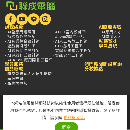
課程總覽
AI賦能專區
- AI全應用證照班
- AI 3D室內設計師
- AI應用人才
- 動漫角色設計師
- Java軟體工程師
- AI開發人才
就業徵才
- AI商業整合設計師
- AI人工智慧工程師
學員展現
- 遊戲美術設計師
- PTC機構工程師
- AI影音創作設計師
- 雲端系統整合工程師
- AI遊戲程式設計師
- 資訊安全工程師
- AI Agent應用開發工程師
學員服務
熱門新聞
開課查詢
關於聯成
分校據點
- 國家登錄AI人才培訓機構
- 品牌故事
- 品牌大事記
若想進一步了解，打通電話問最安心，
本網站使用相關網站技術以確保使用者獲得最佳體驗，通過使
免付費專線歡迎來電！
用我們的網站，您確認並同意本網站的隱私權政策。欲了解詳
客服專線：0800-580-581
情，請參閱
隱私權政策
。
周一至五 09:00~18:00
同意