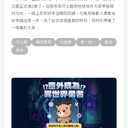
立鹿正式滿2歲了。這兩年來可立鹿到地球陪伴大家學習與
成
新
校
開
找方向，一路上收到好多溫暖的回饋，也看見無數人勇敢為
未來踏出第一步。為了紀念這個重要的時刻，我特別準備了
聞
據
課
友
一場屬於大家
點
查
站
可立鹿
聯成教育
刮刮樂
買一送一
職涯
詢
連
夢想
結