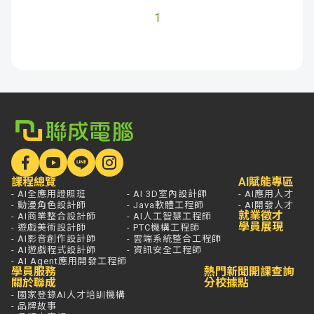
1
課程總覽
AI賦能專區
- AI全應用證照班
- AI 3D室內設計師
- AI應用人才
- 動漫角色設計師
- Java軟體工程師
- AI開發人才
就業徵才
- AI商業整合設計師
- AI人工智慧工程師
學員展現
- 遊戲美術設計師
- PTC機構工程師
- AI影音創作設計師
- 雲端系統整合工程師
- AI遊戲程式設計師
- 資訊安全工程師
- AI Agent應用開發工程師
學員服務
熱門新聞
開課查詢
關於聯成
分校據點
- 國家登錄AI人才培訓機構
- 品牌故事