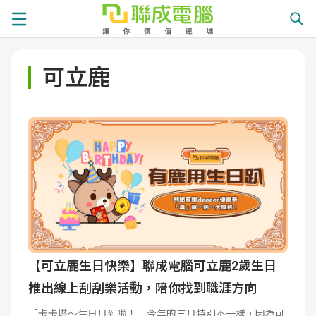
課
可立鹿
程
就
總
業
學
覽
徵
員
學
才
展
員
嚴
現
服
選
關
務
師
於
熱
【可立鹿生日快樂】聯成電腦可立鹿2歲生日
推出線上刮刮樂活動，陪你找到職涯方向
資
聯
門
分
「卡卡塔～生日月到啦！」今年的三月特別不一樣，因為可