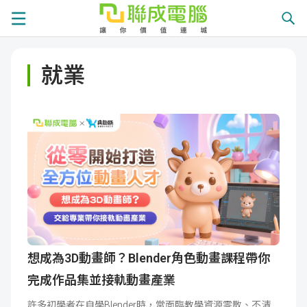
課
就業
程
就
總
業
學
覽
徵
員
學
才
展
員
嚴
現
服
選
關
務
師
於
熱
想成為3D動畫師？Blender角色動畫課程帶你
完成作品集並接軌動畫產業
資
聯
門
分
許多初學者在自學Blender時，常面臨教學資源零散、不清