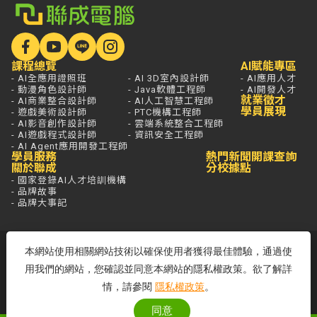
課程總覽
AI賦能專區
- AI全應用證照班
- AI 3D室內設計師
- AI應用人才
- 動漫角色設計師
- Java軟體工程師
- AI開發人才
就業徵才
- AI商業整合設計師
- AI人工智慧工程師
學員展現
- 遊戲美術設計師
- PTC機構工程師
- AI影音創作設計師
- 雲端系統整合工程師
- AI遊戲程式設計師
- 資訊安全工程師
- AI Agent應用開發工程師
學員服務
熱門新聞
開課查詢
關於聯成
分校據點
- 國家登錄AI人才培訓機構
- 品牌故事
- 品牌大事記
若想進一步了解，打通電話問最安心，
本網站使用相關網站技術以確保使用者獲得最佳體驗，通過使
免付費專線歡迎來電！
用我們的網站，您確認並同意本網站的隱私權政策。欲了解詳
客服專線：0800-580-581
情，請參閱
隱私權政策
。
周一至五 09:00~18:00
同意