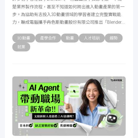
楚業界製作流程，甚至不知道如何跨出進入動畫產業的第一
成
新
校
開
步。為協助有志投入3D動畫領域的學習者建立完整實戰能
力，聯成電腦攜手冉色斯動畫股份有限公司推出「Blender
聞
據
課
友
3D動畫
產學合作
動畫
人才培訓
趨勢
點
查
站
就業
詢
連
結