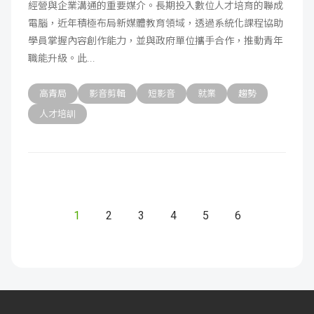
經營與企業溝通的重要媒介。長期投入數位人才培育的聯成
電腦，近年積極布局新媒體教育領域，透過系統化課程協助
學員掌握內容創作能力，並與政府單位攜手合作，推動青年
職能升級。此
高青局
影音剪輯
短影音
就業
趨勢
人才培訓
1
2
3
4
5
6