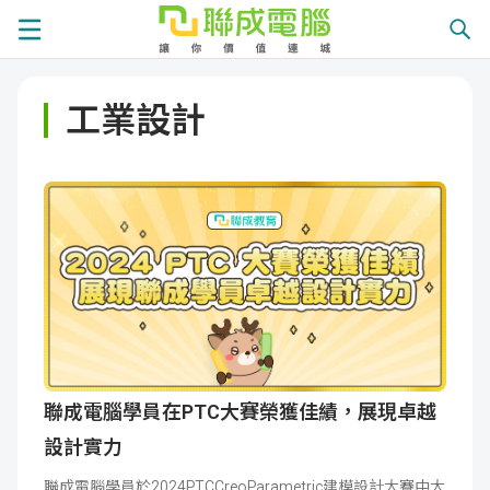
課
工業設計
程
就
總
業
學
覽
徵
員
學
才
展
員
嚴
現
服
選
關
務
師
於
熱
聯成電腦學員在PTC大賽榮獲佳績，展現卓越
設計實力
資
聯
門
分
聯成電腦學員於2024PTCCreoParametric建模設計大賽中大