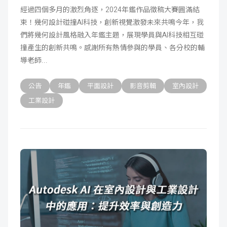
經過四個多月的激烈角逐，2024年鑑作品徵稿大賽圓滿結
束！幾何設計碰撞AI科技，創新視覺激發未來共鳴今年，我
們將幾何設計風格融入年鑑主題，展現學員與AI科技相互碰
撞產生的創新共鳴。感謝所有熱情參與的學員、各分校的輔
導老師
公告
年鑑
平面設計
影音剪輯
室內設計
工業設計