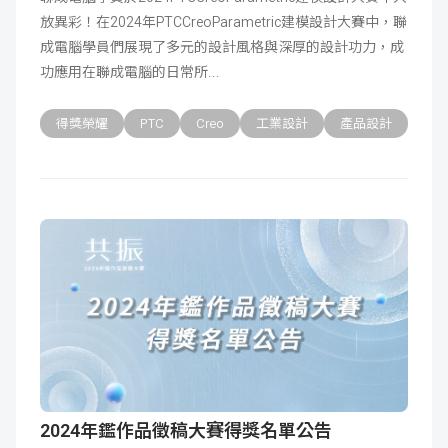
放異彩！在2024年PTCCreoParametric建模設計大賽中，聯
成
新
校
開
成電腦學員們展現了多元的設計風格與深厚的設計功力，成
功應用在聯成電腦的日常所
聞
據
課
友
得獎榮耀
PTC
Creo
工業設計
產品設計
點
查
站
詢
連
結
2024年鑑作品徵稿大賽得獎名單公告