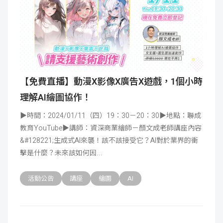
【免費直播】動漫X影像X廣告X遊戲，1個小時
理解AI繪圖協作！
▶時間：2024/01/11（四）19：30－20：30▶地點：聯成
教育YouTube▶講師：資深商業繪師－顏文成老師講座內容
&#128221;生成式AI來襲！該不該接受它？AI對於業界的衝
擊是什麼？未來該如何因
活動公告
講座
繪圖
AI