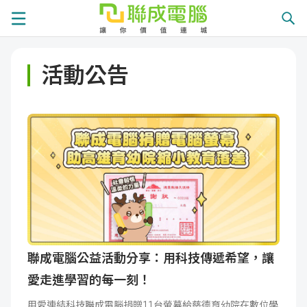
課
活動公告
程
就
總
業
學
覽
徵
員
學
才
展
員
嚴
現
服
選
關
務
師
於
熱
聯成電腦公益活動分享：用科技傳遞希望，讓
愛走進學習的每一刻！
資
聯
門
分
用愛連結科技聯成電腦捐贈11台螢幕給慈德育幼院在數位學