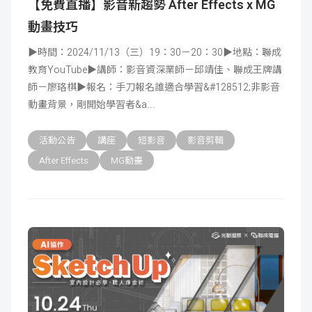
【免費直播】影音新趨勢 After Effects x MG
動畫技巧
▶時間：2024/11/13（三）19：30－20：30▶地點：聯成
教育YouTube▶講師：影音資深業師－邱靖佳、聯成王牌講
師－廖珞棋▶報名：手刀報名誰適合學習&#128512;非影音
動畫背景，剛開始學習者&a
活動公告
講座
短影音
影音剪輯
After Effects
MG動畫