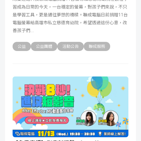
習成為日常的今天，一台穩定的螢幕，對孩子們來說，不只
成
新
校
開
是學習工具，更是通往夢想的橋樑。聯成電腦日前捐贈11台
電腦螢幕給高雄市私立慈德育幼院，希望透過這份心意，改
聞
據
課
友
善孩子們
點
查
站
公益
公益團體
活動公告
聯成服務
詢
連
結