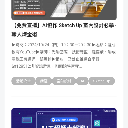
【免費直播】AI協作 Sketch Up 室內設計必學 ·
職人煉金術
▶時間：2024/10/24（四）19：30－20：30▶地點：聯成
教育YouTube▶講師：光聯國際｜技術總監－羅嘉榮、聯成
電腦王牌講師－蔡孟翰▶報名：已截止誰適合學習
&#128512;非資訊背景，剛開始學習程
活動公告
講座
室內設計
AI
Sketch Up