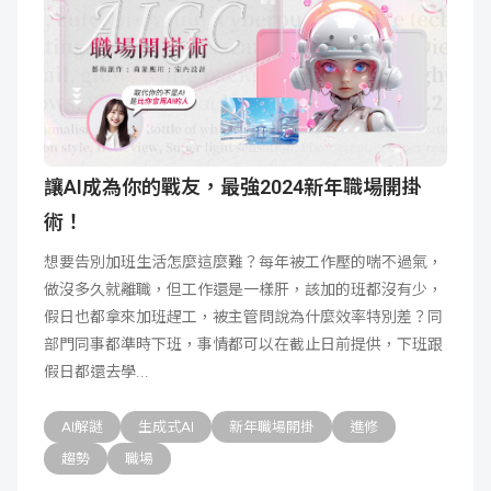
讓AI成為你的戰友，最強2024新年職場開掛
術！
想要告別加班生活怎麼這麼難？每年被工作壓的喘不過氣，
做沒多久就離職，但工作還是一樣肝，該加的班都沒有少，
假日也都拿來加班趕工，被主管問說為什麼效率特別差？同
部門同事都準時下班，事情都可以在截止日前提供，下班跟
假日都還去學
AI解謎
生成式AI
新年職場開掛
進修
趨勢
職場