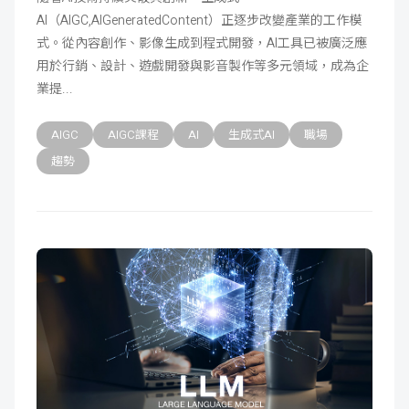
AI（AIGC,AIGeneratedContent）正逐步改變產業的工作模
成
新
校
開
式。從內容創作、影像生成到程式開發，AI工具已被廣泛應
用於行銷、設計、遊戲開發與影音製作等多元領域，成為企
聞
據
課
友
業提
點
查
站
AIGC
AIGC課程
AI
生成式AI
職場
詢
連
趨勢
結