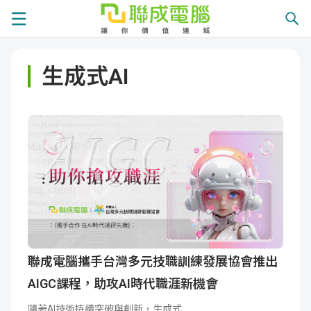
課
生成式AI
程
就
總
業
學
覽
徵
員
學
才
展
員
嚴
現
服
選
關
務
師
於
熱
聯成電腦攜手台灣多元技職訓練發展協會推出
AIGC課程，助攻AI時代職涯新機會
資
聯
門
分
隨著AI技術持續突破與創新，生成式