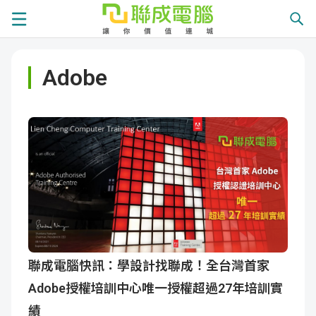
課
Adobe
程
就
總
業
學
覽
徵
員
學
才
展
員
嚴
現
服
選
關
務
師
於
熱
聯成電腦快訊：學設計找聯成！全台灣首家
Adobe授權培訓中心唯一授權超過27年培訓實
資
聯
門
分
績