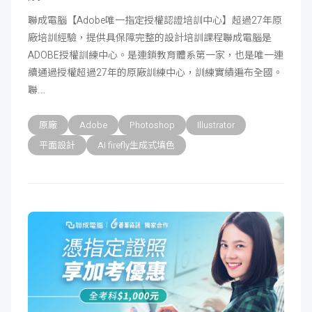
成
新
校
開
聯成電腦【Adobe唯一指定授權認證培訓中心】超過27年原
廠培訓經驗，提供具保障完整的設計培訓課程聯成電腦是
聞
據
課
友
ADOBE授權訓練中心。是連鎖教育體系第一家，也是唯一連
續通過授權超過27年的原廠訓練中心，訓練實績遍布全國。
點
查
站
聯
詢
連
原廠
Adobe
Photoshop
Illustrator
平面設計
AI firefly生成式填色
結