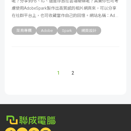
呢？分享到FB、IG、還是存放在雲端硬碟呢？其實你也可考
慮使用AdobeSpark製作出高質感的相片網頁來，可以分享
在社群平台上，也可收藏當作自己的回憶。網站名稱：Ad
菜鳥專欄
Adobe
Spark
網頁設計
1
2