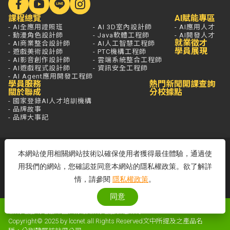
課程總覽
AI賦能專區
- AI全應用證照班
- AI 3D室內設計師
- AI應用人才
- 動漫角色設計師
- Java軟體工程師
- AI開發人才
就業徵才
- AI商業整合設計師
- AI人工智慧工程師
學員展現
- 遊戲美術設計師
- PTC機構工程師
- AI影音創作設計師
- 雲端系統整合工程師
- AI遊戲程式設計師
- 資訊安全工程師
- AI Agent應用開發工程師
學員服務
熱門新聞
開課查詢
關於聯成
分校據點
- 國家登錄AI人才培訓機構
- 品牌故事
- 品牌大事記
若想進一步了解，打通電話問最安心，
本網站使用相關網站技術以確保使用者獲得最佳體驗，通過使
免付費專線歡迎來電！
用我們的網站，您確認並同意本網站的隱私權政策。欲了解詳
客服專線：0800-580-581
情，請參閱
隱私權政策
。
周一至五 09:00~18:00
同意
聯成電腦網站全部圖文係屬聯成電腦版權所有
Copyright© 2025 by lccnet.all Rights Reserved文中所提及之產品名