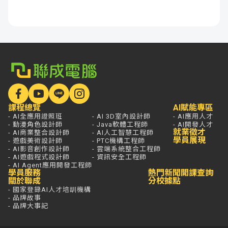
課程總覽
AI賦能專區
- AI全應用證照班
- AI 3D室內設計師
- AI應用人才
- 動漫角色設計師
- Java軟體工程師
- AI開發人才
就業徵才
- AI商業整合設計師
- AI人工智慧工程師
學員展現
- 遊戲美術設計師
- PTC機構工程師
- AI影音創作設計師
- 雲端系統整合工程師
- AI遊戲程式設計師
- 資訊安全工程師
- AI Agent應用開發工程師
學員服務
熱門新聞
開課查詢
關於聯成
分校據點
- 國家登錄AI人才培訓機構
- 品牌故事
- 品牌大事記