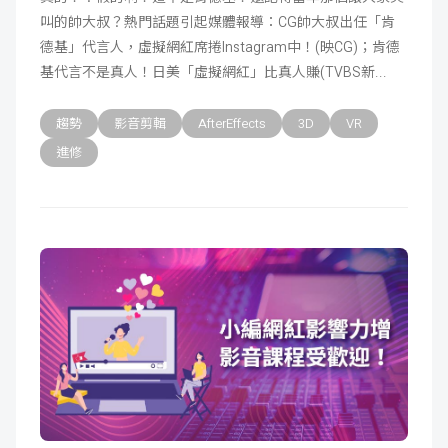
叫的帥大叔？熱門話題引起媒體報導：CG帥大叔出任「肯
成
新
校
開
德基」代言人，虛擬網紅席捲Instagram中！(映CG)；肯德
基代言不是真人！日美「虛擬網紅」比真人賺(TVBS新
聞
據
課
友
趨勢
影音剪輯
AfterEffects
3D
VR
點
查
站
進修
詢
連
結