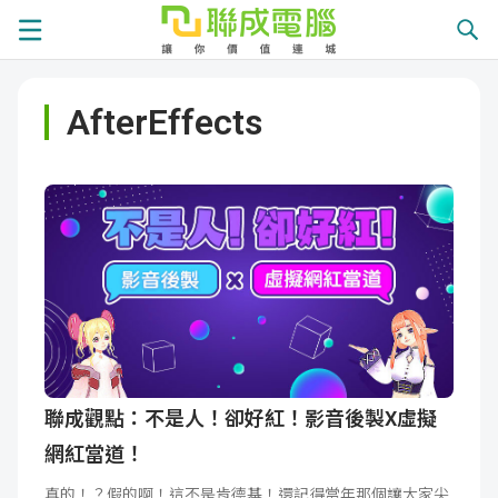
課
AfterEffects
程
就
總
業
學
覽
徵
員
學
才
展
員
嚴
現
服
選
關
務
師
於
熱
聯成觀點：不是人！卻好紅！影音後製X虛擬
網紅當道！
資
聯
門
分
真的！？假的啊！這不是肯德基！還記得當年那個讓大家尖