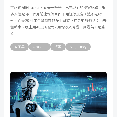
成
新
校
開
下班後滑開Tasker，看著一筆筆「已完成」的接案紀錄，很
多人還記得三個月前連報價單都不知道怎麼寫。這不是特
聞
據
課
友
例，而是2026年台灣越來越多上班族正在走的那條路：白天
領薪水，晚上用AI工具接案，月增收入從幾千到幾萬。這篇
點
查
站
文
詢
連
AI工具
ChatGPT
接案
Midjourney
結