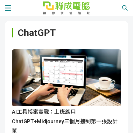
課
ChatGPT
程
就
總
業
學
覽
徵
員
學
才
展
員
嚴
現
服
選
關
務
師
於
熱
AI工具接案實戰：上班族用
ChatGPT+Midjourney三個月接到第一張設計
資
聯
門
分
單