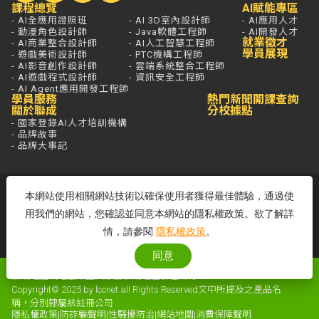
課程總覽
AI賦能專區
- AI全應用證照班
- AI 3D室內設計師
- AI應用人才
- 動漫角色設計師
- Java軟體工程師
- AI開發人才
就業徵才
- AI商業整合設計師
- AI人工智慧工程師
學員展現
- 遊戲美術設計師
- PTC機構工程師
- AI影音創作設計師
- 雲端系統整合工程師
- AI遊戲程式設計師
- 資訊安全工程師
- AI Agent應用開發工程師
學員服務
熱門新聞
開課查詢
關於聯成
分校據點
- 國家登錄AI人才培訓機構
- 品牌故事
- 品牌大事記
若想進一步了解，打通電話問最安心，
本網站使用相關網站技術以確保使用者獲得最佳體驗，通過使
免付費專線歡迎來電！
用我們的網站，您確認並同意本網站的隱私權政策。欲了解詳
客服專線：0800-580-581
情，請參閱
隱私權政策
。
周一至五 09:00~18:00
同意
聯成電腦網站全部圖文係屬聯成電腦版權所有
Copyright© 2025 by lccnet.all Rights Reserved文中所提及之產品名
稱，分別隸屬該註冊公司
隱私權政策
|
防詐騙聲明
|
性騷擾防治
|
網站地圖
|
消費保障聲明