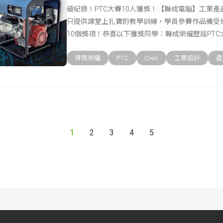
破紀錄！PTC大賽10人獲獎！【聯成電腦】工業
只提供課堂上扎實的教學訓練，學員參賽作品備受
10個獎項！恭喜以下獲獎同學：聯成榮耀歷屆PTC大
得獎榮耀
PTC
Creo
工業設計
產
1
2
3
4
5