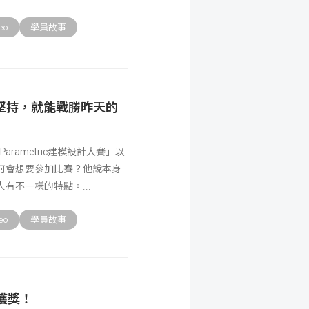
eo
學員故事
堅持，就能戰勝昨天的
arametric建模設計大賽」以
何會想要參加比賽？他說本身
人有不一樣的特點。
eo
學員故事
獲獎！