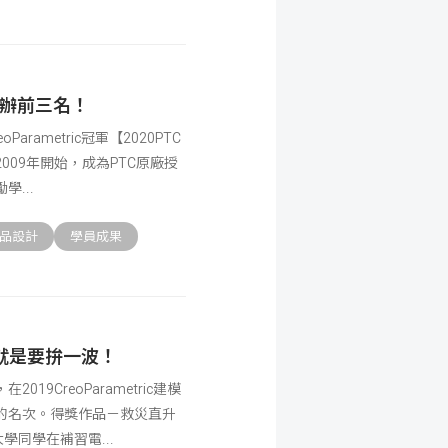
包辦前三名！
rametric冠軍【2020PTC
09年開始，成為PTC原廠授
勵學
品設計
學員成果
就是要拚一波！
9CreoParametric建模
的名次。得獎作品－救災直升
大學同學在補習電