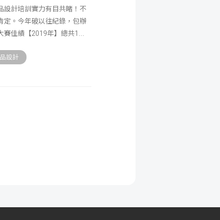
產品設計培訓實力有目共睹！不
肯定。今年破以往紀錄，包辦
賽佳績【2019年】總共1
品設計