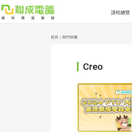
課程總覽
課
程
就
首頁
/
熱門新聞
總
業
學
Creo
覽
徵
員
學
才
展
員
嚴
現
服
選
關
務
師
於
熱
資
聯
門
分