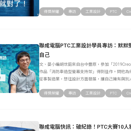
得獎榮耀
專訪
工業設計
PTC
Cr
聯成電腦PTC工業設計學員專訪：默默
自己
文、晏小編胡世庭來自台中豐原，參加「2019CreoP
作品「消防車造型螢幕支持架」得到佳作。問他為
從事製造業，想往設計方面發展，讓自己擁有與別
得獎榮耀
專訪
工業設計
PTC
Cr
聯成電腦快訊：破紀錄！PTC大賽10人