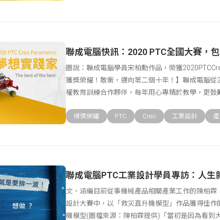
聯成電腦快訊：2020 PTC全國大賽，
圖說：聯成電腦學員宋柏勳作品，榮獲2020PTCCreoPa
獲獎榮耀！敢衝，邁向第二個十年！】聯成電腦從20
權教育訓練合作夥伴，每年用心專精於教學，更鼓
得獎榮耀
PTC
Creo
工業設計
產
聯成電腦PTC工業設計學員專訪：人生
文、涵編目前從事機械產品相關產業工作的陳柏霖，在201
設計大賽中，以「救災直升機模型」作品獲得佳作
機模型(圖檔來源：陳柏霖提供)「當初是因為看到