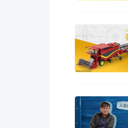
成
新
校
開
聞
據
課
友
點
查
站
詢
連
結