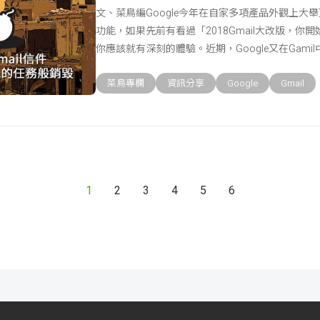
文、菜鳥編Google今年在自家多項產品外觀上大
功能，如果先前有看過「2018Gmail大改版，你
你應該就有深刻的體驗。近期，Google又在Gami
菜鳥專欄
資訊分享
Google
Gmail
1
2
3
4
5
6