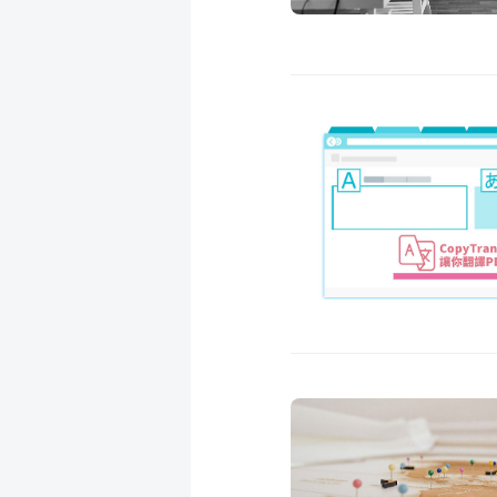
成
新
校
開
聞
據
課
友
點
查
站
詢
連
結