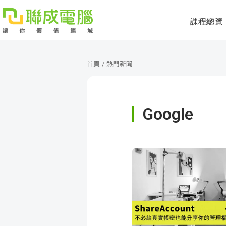
課程總覽
課
程
就
首頁
/
熱門新聞
總
業
學
Google
覽
徵
員
學
才
展
員
嚴
現
服
選
關
務
師
於
熱
資
聯
門
分