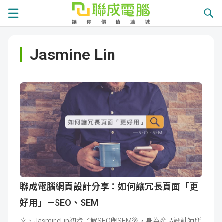
課
Jasmine Lin
程
就
總
業
學
覽
徵
員
學
才
展
員
嚴
現
服
選
關
務
師
於
熱
聯成電腦網頁設計分享：如何讓冗長頁面「更
好用」 — SEO、SEM
資
聯
門
分
文、JasmineLin初步了解SEO與SEM後，身為產品設計師所