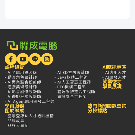
課程總覽
AI賦能專區
- AI全應用證照班
- AI 3D室內設計師
- AI應用人才
- 動漫角色設計師
- Java軟體工程師
- AI開發人才
就業徵才
- AI商業整合設計師
- AI人工智慧工程師
學員展現
- 遊戲美術設計師
- PTC機構工程師
- AI影音創作設計師
- 雲端系統整合工程師
- AI遊戲程式設計師
- 資訊安全工程師
- AI Agent應用開發工程師
學員服務
熱門新聞
開課查詢
關於聯成
分校據點
- 國家登錄AI人才培訓機構
- 品牌故事
- 品牌大事記