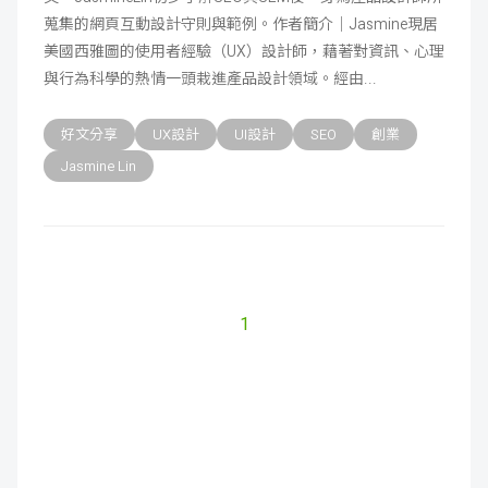
蒐集的網頁互動設計守則與範例。作者簡介｜Jasmine現居
成
新
校
開
美國西雅圖的使用者經驗（UX）設計師，藉著對資訊、心理
與行為科學的熱情一頭栽進產品設計領域。經由
聞
據
課
友
好文分享
UX設計
UI設計
SEO
創業
點
查
站
Jasmine Lin
詢
連
結
1