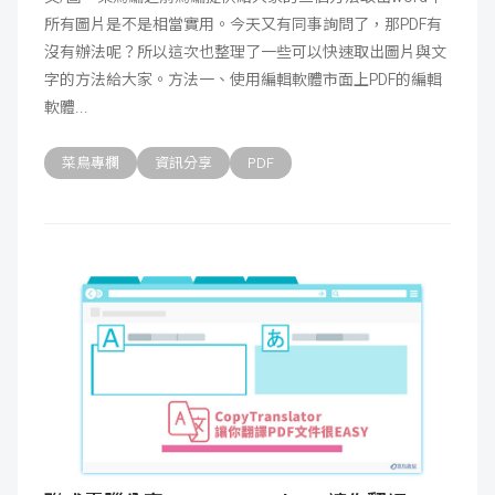
所有圖片是不是相當實用。今天又有同事詢問了，那PDF有
成
新
校
開
沒有辦法呢？所以這次也整理了一些可以快速取出圖片與文
字的方法給大家。方法一、使用編輯軟體市面上PDF的編輯
聞
據
課
友
軟體
點
查
站
菜鳥專欄
資訊分享
PDF
詢
連
結