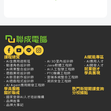
課程總覽
AI賦能專區
- AI全應用證照班
- AI 3D室內設計師
- AI應用人才
- 動漫角色設計師
- Java軟體工程師
- AI開發人才
就業徵才
- AI商業整合設計師
- AI人工智慧工程師
學員展現
- 遊戲美術設計師
- PTC機構工程師
- AI影音創作設計師
- 雲端系統整合工程師
- AI遊戲程式設計師
- 資訊安全工程師
- AI Agent應用開發工程師
學員服務
熱門新聞
開課查詢
關於聯成
分校據點
- 國家登錄AI人才培訓機構
- 品牌故事
- 品牌大事記