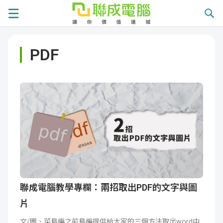
課
PDF
程
就
總
業
學
覽
徵
員
學
才
展
員
嚴
現
服
選
關
務
師
於
熱
聯成電腦教學專欄：兩招取出PDF的文字與圖
片
資
聯
門
分
文/圖、菜鳥編之前鳥編提供給大家的三個方法取出word中