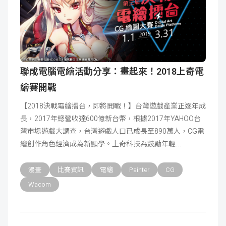
聯成電腦電繪活動分享：畫起來！2018上奇電
繪賽開戰
【2018決戰電繪擂台，即將開戰！】台灣遊戲產業正逐年成
長，2017年總營收達600億新台幣，根據2017年YAHOO台
灣市場遊戲大調查，台灣遊戲人口已成長至890萬人，CG電
繪創作角色經濟成為新顯學。上奇科技為鼓勵年輕
漫畫
比賽資訊
電繪
Painter
CG
Wacom