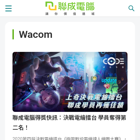
課
Wacom
程
就
總
業
學
覽
徵
員
學
才
展
員
嚴
現
服
選
關
務
師
於
熱
聯成電腦得獎快訊：決戰電繪擂台 學員奪得第
二名！
資
聯
門
分
2020第四屆決戰電繪擂台《極限戰役電繪達人繪圖大賽》，