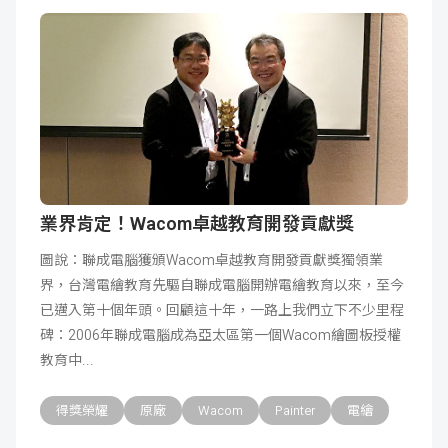
業界肯定！Wacom卓越教育開發貢獻獎
圖說：聯成電腦獲頒Wacom卓越教育開發貢獻獎獨領業
界，台灣電繪教育先驅自聯成電腦開辦電繪教育以來，至今
已邁入第十個年頭。回顧這十年，一路上我們立下不少里程
碑：2006年聯成電腦成為亞太區第一個Wacom繪圖板授權
教育中
得獎榮耀
原廠
Wacom
Painter
電繪