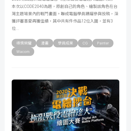
本次以CODE2040為題，原創自己的角色、繪製該角色在台
成
新
校
開
灣主題場景內的戰鬥畫面。聯成電腦學員踴躍參與投稿，深
獲評審喜愛再獲佳績，其中共有件作品12位入圍，並有3
聞
據
課
友
位
點
查
站
得獎榮耀
漫畫
學員成果
CG
Painter
詢
連
Wacom
結