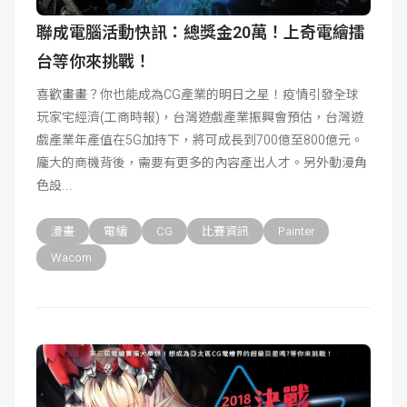
聯成電腦活動快訊：總獎金20萬！上奇電繪擂
台等你來挑戰！
喜歡畫畫？你也能成為CG產業的明日之星！疫情引發全球
玩家宅經濟(工商時報)，台灣遊戲產業振興會預估，台灣遊
戲產業年產值在5G加持下，將可成長到700億至800億元。
龐大的商機背後，需要有更多的內容產出人才。另外動漫角
色設
漫畫
電繪
CG
比賽資訊
Painter
Wacom