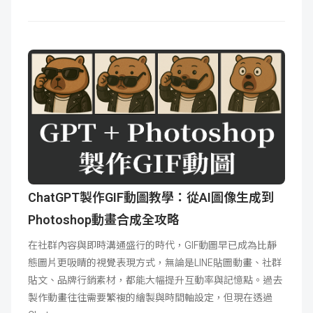
ChatGPT製作GIF動圖教學：從AI圖像生成到
Photoshop動畫合成全攻略
在社群內容與即時溝通盛行的時代，GIF動圖早已成為比靜
態圖片更吸睛的視覺表現方式，無論是LINE貼圖動畫、社群
貼文、品牌行銷素材，都能大幅提升互動率與記憶點。過去
製作動畫往往需要繁複的繪製與時間軸設定，但現在透過