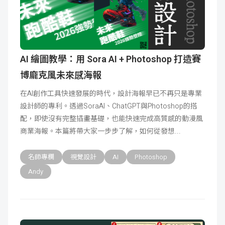
AI 繪圖教學：用 Sora AI + Photoshop 打造賽
博龐克風未來感海報
在AI創作工具快速發展的時代，設計海報早已不再只是專業
設計師的專利。透過SoraAI、ChatGPT與Photoshop的搭
配，即使沒有完整插畫基礎，也能快速完成高質感的動漫風
商業海報。本篇將帶大家一步步了解，如何從發想
名師專欄
視覺設計
AI
Photoshop
Andy