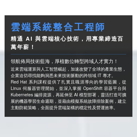
雲
端
系
統
整
合
工
程
師
精通 AI 與雲端核心技術，用專業締造百
萬年薪！
領航佈局技術藍海，厚植數位轉型跨域人才實力！
近來雲端運算與人工智慧崛起，加速改變了全球的產業生態，
企業迫切尋找能夠洞悉未來技術脈動的跨領域 IT 專才。
Red Hat 系列課程提供了扎實且職涯導向的學習藍圖，從
Linux 伺服器管理開始，並深入掌握 OpenShift 容器平台與
Kubernetes 編排資源，再延伸至 AI 模型部署，靈活打造可擴
展的機器學習生命週期，並藉由模擬系統故障排除案例，建立
主動防範策略，全面提升雲端架構的穩定性及營運效率。