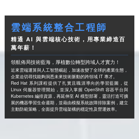
雲
端
系
統
整
合
工
程
師
精通 AI 與雲端核心技術，用專業締造百
萬年薪！
領航佈局技術藍海，厚植數位轉型跨域人才實力！
近來雲端運算與人工智慧崛起，加速改變了全球的產業生態，
企業迫切尋找能夠洞悉未來技術脈動的跨領域 IT 專才。
Red Hat 系列課程提供了扎實且職涯導向的學習藍圖，從
Linux 伺服器管理開始，並深入掌握 OpenShift 容器平台與
Kubernetes 編排資源，再延伸至 AI 模型部署，靈活打造可擴
展的機器學習生命週期，並藉由模擬系統故障排除案例，建立
主動防範策略，全面提升雲端架構的穩定性及營運效率。