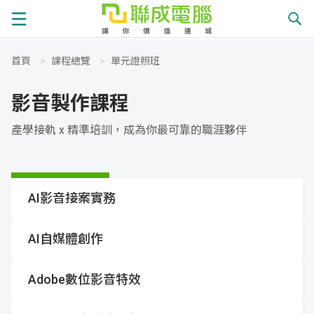
首頁
>
課程總覽
>
單元證照班
課
影音製作課程
程
就
產學接軌 x 精準培訓，成為你最可靠的職涯夥伴
總
業
學
覽
徵
員
學
AI影音接案實務
才
展
員
嚴
AI自媒體創作
現
服
選
關
Adobe數位影音特效
務
師
於
熱