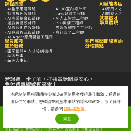
課程總覽
AI賦能專區
- AI全應用證照班
- AI 3D室內設計師
- AI應用人才
- 動漫角色設計師
- Java軟體工程師
- AI開發人才
就業徵才
- AI商業整合設計師
- AI人工智慧工程師
學員展現
- 遊戲美術設計師
- PTC機構工程師
- AI影音創作設計師
- 雲端系統整合工程師
- AI遊戲程式設計師
- 資訊安全工程師
- AI Agent應用開發工程師
學員服務
熱門新聞
開課查詢
關於聯成
分校據點
- 國家登錄AI人才培訓機構
- 品牌故事
- 品牌大事記
若想進一步了解，打通電話問最安心，
免付費專線歡迎來電！
客服專線：0800-580-581
本網站使用相關網站技術以確保使用者獲得最佳體驗，通過使
周一至五 09:00~18:00
用我們的網站，您確認並同意本網站的隱私權政策。欲了解詳
情，請參閱
隱私權政策
。
聯成電腦網站全部圖文係屬聯成電腦版權所有
同意
Copyright© 2025 by lccnet.all Rights Reserved文中所提及之產品名
稱，分別隸屬該註冊公司
隱私權政策
|
防詐騙聲明
|
性騷擾防治
|
網站地圖
|
消費保障聲明