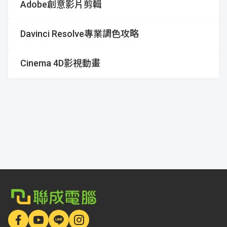
Adobe創意影片剪輯
資
聯
門
分
Davinci Resolve專業調色攻略
成
新
校
開
Cinema 4D影視動畫
聞
據
課
友
點
查
站
詢
連
結