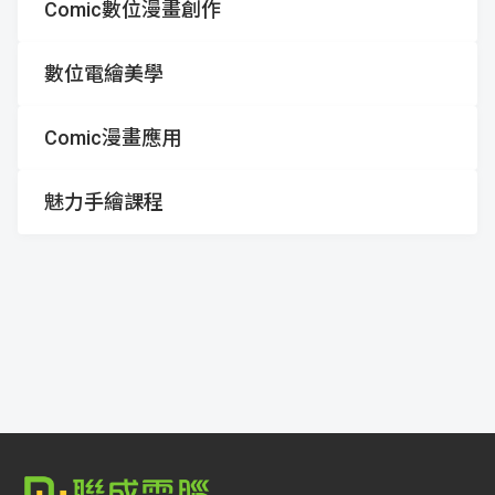
Comic數位漫畫創作
資
聯
門
分
數位電繪美學
成
新
校
開
Comic漫畫應用
聞
據
課
友
魅力手繪課程
點
查
站
詢
連
結