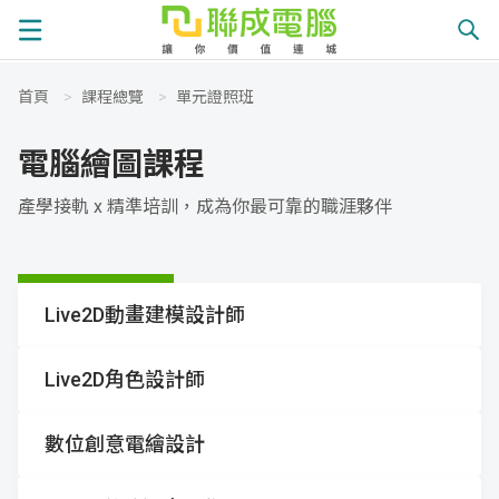
首頁
>
課程總覽
>
單元證照班
課
電腦繪圖課程
程
就
產學接軌 x 精準培訓，成為你最可靠的職涯夥伴
總
業
學
覽
徵
員
學
Live2D動畫建模設計師
才
展
員
嚴
Live2D角色設計師
現
服
選
關
數位創意電繪設計
務
師
於
熱