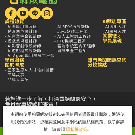
課程總覽
AI賦能專區
- AI全應用證照班
- AI 3D室內設計師
- AI應用人才
- 動漫角色設計師
- Java軟體工程師
- AI開發人才
就業徵才
- AI商業整合設計師
- AI人工智慧工程師
學員展現
- 遊戲美術設計師
- PTC機構工程師
- AI影音創作設計師
- 雲端系統整合工程師
- AI遊戲程式設計師
- 資訊安全工程師
- AI Agent應用開發工程師
學員服務
熱門新聞
開課查詢
關於聯成
分校據點
- 國家登錄AI人才培訓機構
- 品牌故事
- 品牌大事記
若想進一步了解，打通電話問最安心，
免付費專線歡迎來電！
客服專線：0800-580-581
本網站使用相關網站技術以確保使用者獲得最佳體驗，通過使
周一至五 09:00~18:00
用我們的網站，您確認並同意本網站的隱私權政策。欲了解詳
情，請參閱
隱私權政策
。
聯成電腦網站全部圖文係屬聯成電腦版權所有