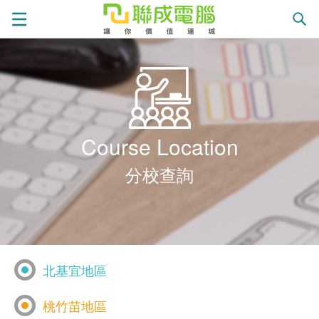
課
程
就
Course Location
總
業
學
分校查詢
覽
徵
員
學
才
展
員
嚴
北基宜地區
現
服
選
關
桃竹苗地區
務
師
於
熱
忠孝分校