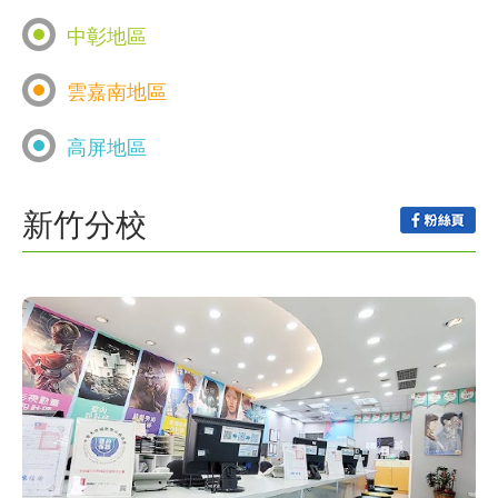
基隆分校
中彰地區
資
聯
門
分
中壢分校
館前分校
新竹分校
雲嘉南地區
成
新
校
開
彰化分校
新莊分校
桃園分校
台中站前分校
高屏地區
板橋分校
聞
據
課
友
台南分校
豐原分校
永和分校
嘉義分校
點
查
站
鳳山分校
新竹分校
逢甲分校
士林分校
永康分校
屏東分校
台中三民分校
詢
連
三重分校
斗六分校
楠梓分校
公館分校
結
高雄分校
羅東分校