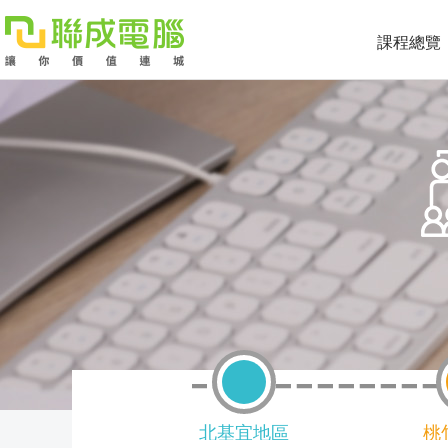
課程總覽
課
程
就
總
業
學
覽
徵
員
學
才
展
員
嚴
現
服
選
關
北基宜地區
桃