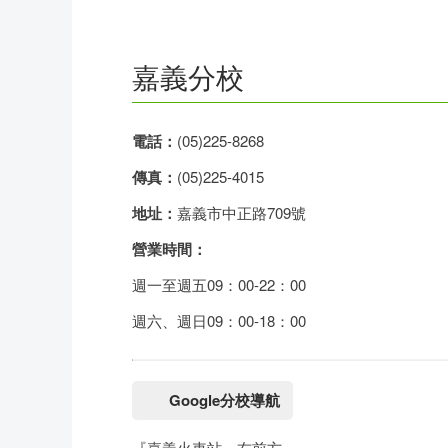
務
師
於
熱
資
聯
門
分
嘉義分校
成
新
校
開
電話：
(05)225-8268
聞
據
課
友
傳真：
(05)225-4015
點
查
站
地址：
嘉義市中正路709號
營業時間：
詢
連
週一至週五09：00-22：00
結
週六、週日09：00-18：00
Google分校導航
『嘉義火車站』右前方。