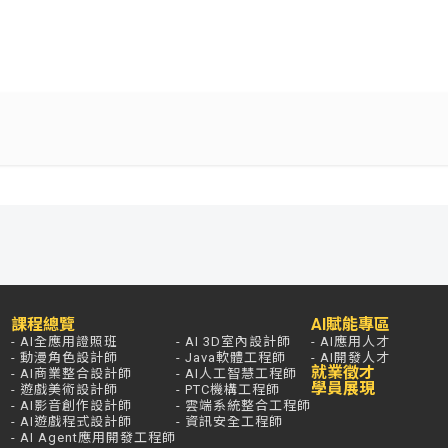
課程總覽
AI賦能專區
- AI全應用證照班
- AI 3D室內設計師
- AI應用人才
- 動漫角色設計師
- Java軟體工程師
- AI開發人才
就業徵才
- AI商業整合設計師
- AI人工智慧工程師
學員展現
- 遊戲美術設計師
- PTC機構工程師
- AI影音創作設計師
- 雲端系統整合工程師
- AI遊戲程式設計師
- 資訊安全工程師
- AI Agent應用開發工程師