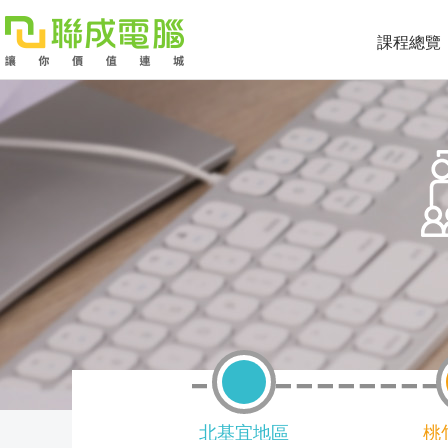
課程總覽
課
程
就
總
業
學
覽
徵
員
學
才
展
員
嚴
現
服
選
關
北基宜地區
桃