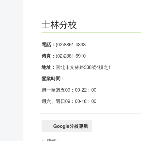
務
師
於
熱
資
聯
門
分
士林分校
成
新
校
開
電話：
(02)8861-4338
聞
據
課
友
傳真：
(02)2881-6910
點
查
站
地址：
臺北市文林路338號4樓之1
營業時間：
詢
連
週一至週五09：00-22：00
結
週六、週日09：00-18：00
Google分校導航
1. 捷運 :