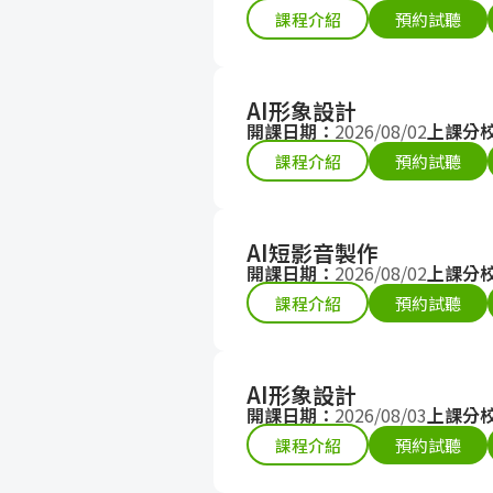
課程介紹
預約試聽
成
新
校
開
聞
據
課
友
AI形象設計
開課日期：
2026/08/02
上課分
點
查
站
課程介紹
預約試聽
詢
連
AI短影音製作
結
開課日期：
2026/08/02
上課分
課程介紹
預約試聽
AI形象設計
開課日期：
2026/08/03
上課分
課程介紹
預約試聽