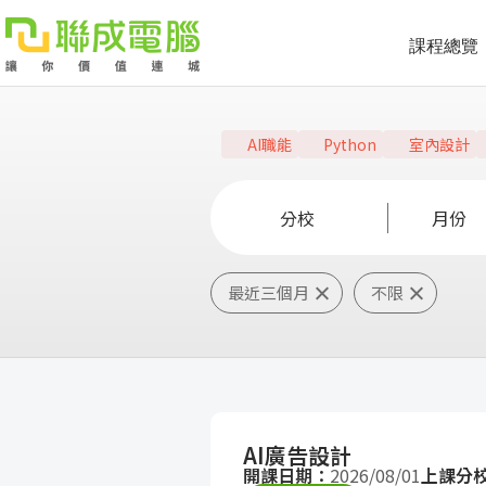
課程總覽
課
程
就
AI職能
Python
室內設計
總
業
學
分校
月份
覽
徵
員
學
最近三個月
不限
才
展
員
嚴
現
服
選
關
務
師
於
熱
AI廣告設計
資
聯
門
分
開課日期：
2026/08/01
上課分