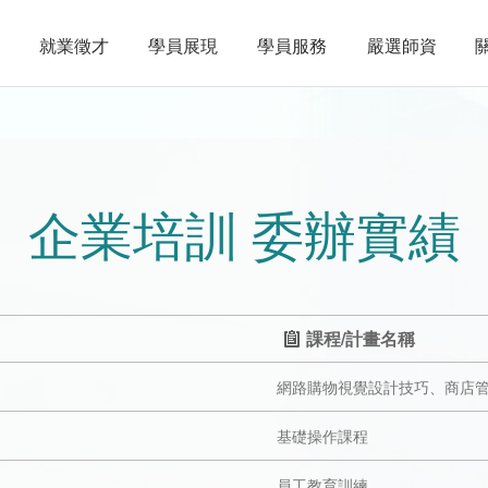
就業徵才
學員展現
學員服務
嚴選師資
企業培訓 委辦實績
課程/計畫名稱
網路購物視覺設計技巧、商店
基礎操作課程
員工教育訓練