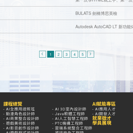
BULATS 劍橋博思英檢
Autodesk AutoCAD LT 新功
1
2
3
4
5
課程總覽
AI賦能專區
- AI全應用證照班
- AI 3D室內設計師
- AI應用人才
- 動漫角色設計師
- Java軟體工程師
- AI開發人才
就業徵才
- AI商業整合設計師
- AI人工智慧工程師
學員展現
- 遊戲美術設計師
- PTC機構工程師
- AI影音創作設計師
- 雲端系統整合工程師
- AI遊戲程式設計師
- 資訊安全工程師