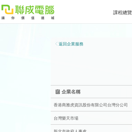
課程總覽
課
程
就
返回企業服務
總
業
學
覽
徵
員
學
才
展
員
嚴
企業名稱
現
服
選
關
香港商雅虎資訊股份有限公司台灣分公司
務
師
於
熱
台灣樂天市場
資
聯
門
分
新北市政府人事處