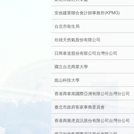
成
新
校
開
安侯建業聯合會計師事務所(KPMG)
聞
據
課
友
台北市衛生局
點
查
站
欣雄天然氣股份有限公司
日商泰道股份有限公司台灣分公司
詢
連
國立台北商業大學
結
崑山科技大學
香港商泰嵩國際亞洲有限公司台灣分公司
臺北市政府客家事務委員會
香港商雅虎資訊股份有限公司台灣分公司
商店街市集國際資訊股份有限公司