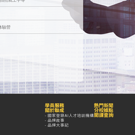
能体驗營
學員服務
熱門新聞
關於聯成
分校據點
開課查詢
- 國家登錄AI人才培訓機構
- 品牌故事
- 品牌大事記