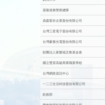
成
新
校
開
基隆港務警察總隊
聞
據
課
友
鼎森製衣企業股份有限公司
點
查
站
台灣三星電子股份有限公司
台灣豪雅光電股份有限公司
詢
連
財團法人家樂福文教基金會
結
國立豐原高級商業職業學校
台灣網路資訊中心
一二三生活科技股份有限公司
銓敘部
榮創能源科技股份有限公司