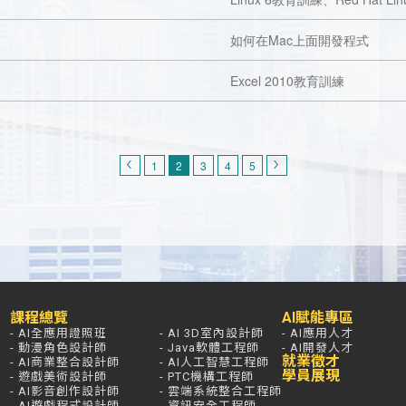
如何在Mac上面開發程式
Excel 2010教育訓練
1
2
3
4
5
課程總覽
AI賦能專區
- AI全應用證照班
- AI 3D室內設計師
- AI應用人才
- 動漫角色設計師
- Java軟體工程師
- AI開發人才
就業徵才
- AI商業整合設計師
- AI人工智慧工程師
學員展現
- 遊戲美術設計師
- PTC機構工程師
- AI影音創作設計師
- 雲端系統整合工程師
- AI遊戲程式設計師
- 資訊安全工程師