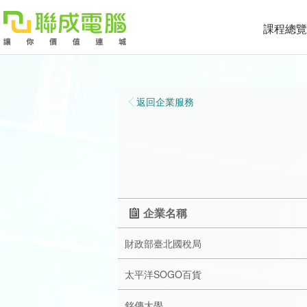
課程總覽
課
程
就
返回企業服務
總
業
學
覽
徵
員
學
才
展
員
嚴
企業名稱
現
服
選
關
財政部臺北國稅局
務
師
於
熱
太平洋SOGO百貨
資
聯
門
分
銘傳大學