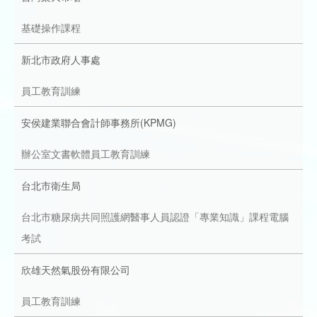
成
新
校
開
基礎操作課程
聞
據
課
友
新北市政府人事處
點
查
站
員工教育訓練
安侯建業聯合會計師事務所(KPMG)
詢
連
辦公室文書軟體員工教育訓練
結
台北市衛生局
台北市糖尿病共同照護網醫事人員認證「專業知識」課程電腦
考試
欣雄天然氣股份有限公司
員工教育訓練