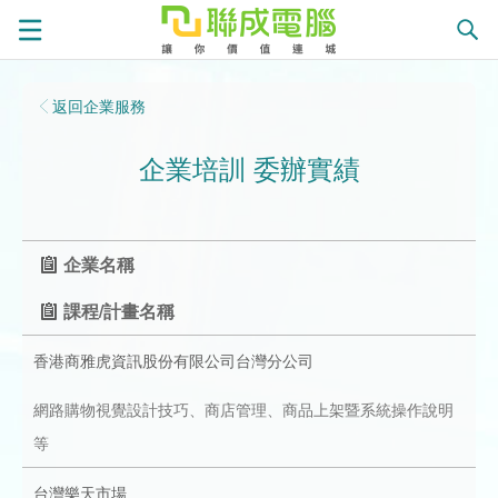
課
返回企業服務
程
就
企業培訓 委辦實績
總
業
學
覽
徵
員
學
企業名稱
才
展
員
嚴
課程/計畫名稱
香港商雅虎資訊股份有限公司台灣分公司
現
服
選
關
網路購物視覺設計技巧、商店管理、商品上架暨系統操作說明
務
師
於
熱
等
資
聯
門
分
台灣樂天市場