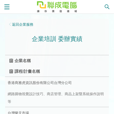
課
返回企業服務
程
就
企業培訓 委辦實績
總
業
學
覽
徵
員
學
企業名稱
才
展
員
嚴
課程/計畫名稱
香港商雅虎資訊股份有限公司台灣分公司
現
服
選
關
網路購物視覺設計技巧、商店管理、商品上架暨系統操作說明
務
師
於
熱
等
資
聯
門
分
台灣樂天市場