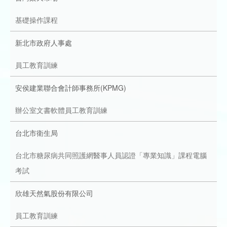
成
新
校
開
基礎操作課程
聞
據
課
友
新北市政府人事處
點
查
站
員工教育訓練
安侯建業聯合會計師事務所(KPMG)
詢
連
辦公室文書軟體員工教育訓練
結
台北市衛生局
台北市糖尿病共同照護網醫事人員認證「專業知識」課程電腦
考試
欣雄天然氣股份有限公司
員工教育訓練