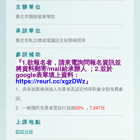
主辦單位
臺北市職能發展學院
承訓單位
臺北市私立聯成電腦語文短期補習班
參訓補助
『1.欲報名者，請來電詢問報名資訊並
將資料郵寄/mail給承辦人 ；
2.並於
google表單填上資料：
https://reurl.cc/xgzDWz
』
1、具有就業被保險人失業者及認定特殊對象全額免費參
訓。
2、一般國民失業者需自行負擔
20%
，
7,347元
上課地點
館前分校