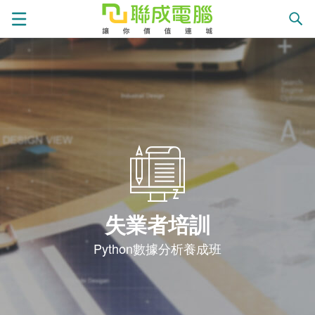
課
程
就
總
業
學
覽
徵
員
學
失業者培訓
才
展
員
嚴
Python數據分析養成班
現
服
選
關
務
師
於
熱