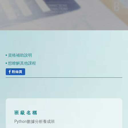
資
聯
門
分
成
新
校
開
聞
據
課
友
點
查
站
資格補助說明
想瞭解其他課程
詢
連
結
班級名稱
Python數據分析養成班