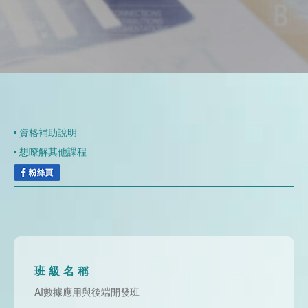
資
聯
門
分
成
新
校
開
聞
據
課
友
點
查
站
資格補助說明
想瞭解其他課程
詢
連
結
班級名稱
AI數據應用與後端開發班