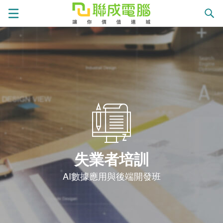
課
程
就
總
業
學
覽
徵
員
學
失業者培訓
才
展
員
嚴
AI數據應用與後端開發班
現
服
選
關
務
師
於
熱