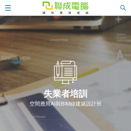
課
程
就
總
業
學
覽
徵
員
學
失業者培訓
才
展
員
嚴
空間應用AI與BIM綠建築設計班
現
服
選
關
務
師
於
熱