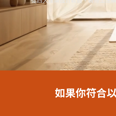
從四大建築設計軟體、裝修工法解
服
選
關
務
師
於
熱
資
聯
門
分
成
新
校
開
聞
據
課
友
點
查
如果你符合
站
詢
連