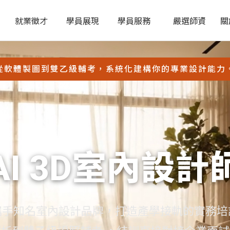
就業徵才
學員展現
學員服務
嚴選師資
關
從軟體製圖到雙乙級輔考，系統化建構你的專業設計能力
AI 3D室內設計
攜手知名室內設計品牌，打造產學接軌的實務培