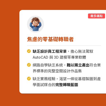
結
最多痛點
焦慮的零基礎轉職者
缺乏設計與工程背景
，擔心無法駕馭
AutoCAD 與 3D 建模等專業軟體
網路自學缺乏系統，
難以獨立產出
符合業
界標準的完整空間設計作品集
缺乏實務經驗，渴望一條從基礎製圖到產
學面試媒合的
完整轉職藍圖