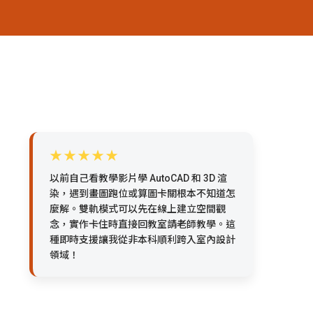
★★★★★
以前自己看教學影片學 AutoCAD 和 3D 渲
染，遇到畫圖跑位或算圖卡關根本不知道怎
麼解。雙軌模式可以先在線上建立空間觀
念，實作卡住時直接回教室請老師教學。這
種即時支援讓我從非本科順利跨入室內設計
領域！