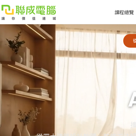
課程總覽
課
程
就
總
業
學
覽
徵
員
學
才
展
員
嚴
現