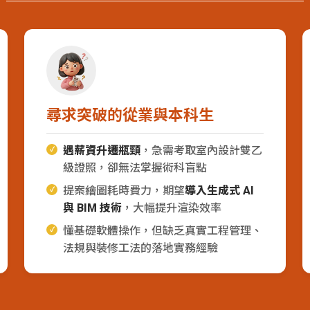
尋求突破的從業與本科生
遇薪資升遷瓶頸
，急需考取室內設計雙乙
級證照，卻無法掌握術科盲點
提案繪圖耗時費力，期望
導入生成式 AI
與 BIM 技術
，大幅提升渲染效率
懂基礎軟體操作，但缺乏真實工程管理、
法規與裝修工法的落地實務經驗