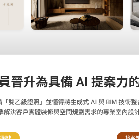
員晉升為具備 AI 提案力
「雙乙級證照」並懂得將生成式 AI 與 BIM 技術
準解決客戶實體裝修與空間規劃需求的專業室內設計
薪職缺
接案