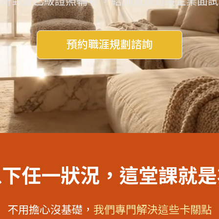
析到雙乙級證照輔考 ，結訓直接對接企業面
預約職涯規劃諮詢
以下任一狀況，這堂課就是
不用擔心沒基礎，
我們專門解決這些卡關點