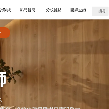
於聯成
熱門新聞
分校據點
開課查詢
搜尋
。
師
訓