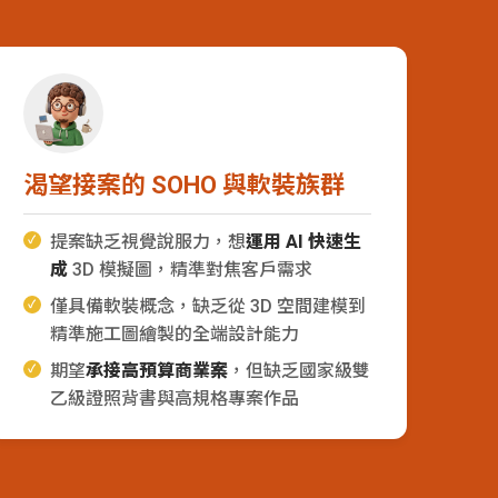
渴望接案的 SOHO 與軟裝族群
提案缺乏視覺說服力，想
運用 AI 快速生
成
3D 模擬圖，精準對焦客戶需求
僅具備軟裝概念，缺乏從 3D 空間建模到
精準施工圖繪製的全端設計能力
期望
承接高預算商業案
，但缺乏國家級雙
乙級證照背書與高規格專案作品