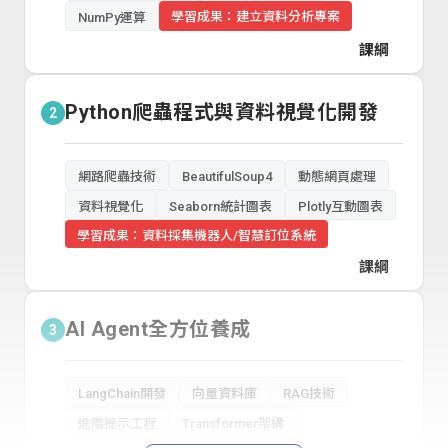
學習成果：建立資料分析專案
NumPy運算
課綱
Python爬蟲程式與資料視覺化開發
2
網路爬蟲技術
BeautifulSoup4
動態網頁處理
資料視覺化
Seaborn統計圖表
Plotly互動圖表
學習成果：資料採集機器人/智慧訂位系統
課綱
AI Agent全方位養成
3
LangChain開發
向量資料庫
RAG技術
進階提示工程
Transformer架構