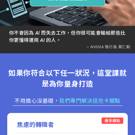
關
務
師
於
熱
資
你不會因為 AI 而失去工作，但你很可能會輸給那些比
聯
門
你更懂得運用 AI 的人。
分
— NVIDIA 執行長 黃仁勳
成
新
校
開
聞
如果你符合以下任一狀況，這堂課就
據
課
是為你量身打造
友
點
查
站
不用擔心沒基礎，
我們專門解決這些卡關點
詢
連
最多痛點
焦慮的轉職者
結