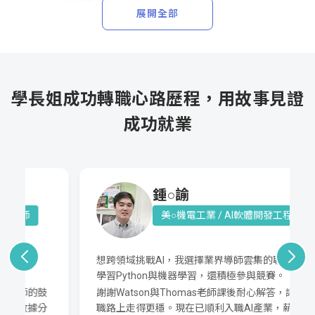
LoRA模型微調
展開全部
學習成果：智慧問答系統/AI解決方案企畫書
課綱
AI工程師軟實力養成
4
學長姐成功轉職心路歷程，用故事見證
成功就業
AI解決方案架構
技術選型評估
WBS專案規劃
商業談判
Vibe Coding開發
Notion
專案管理
鍾○諭
課綱
美○機電工業 / AI軟體開發工程師
想跨領域挑戰AI，我選擇業界導師雲集的聯成。除了
學習Python與機器學習，還積極參與競賽。
謝謝Watson與Thomas老師課後耐心解答，讓我在轉
職路上走得更穩。現在已順利入職AI產業，薪資也提