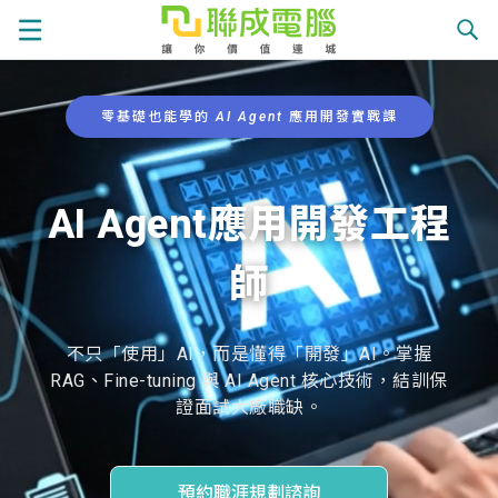
零基礎也能學的 AI Agent 應用開發實戰課
課
程
AI Agent應用開發工程
就
總
師
業
學
覽
徵
員
不只「使用」AI，而是懂得「開發」AI。掌握
學
RAG、Fine-tuning 與 AI Agent 核心技術，結訓保
才
展
證面試大廠職缺。
員
嚴
現
服
預約職涯規劃諮詢
選