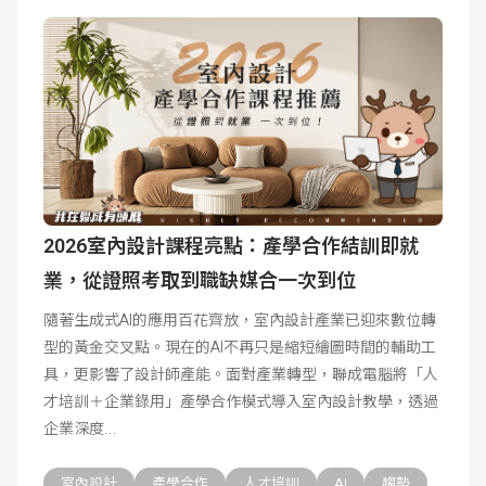
2026室內設計課程亮點：產學合作結訓即就
業，從證照考取到職缺媒合一次到位
隨著生成式AI的應用百花齊放，室內設計產業已迎來數位轉
型的黃金交叉點。現在的AI不再只是縮短繪圖時間的輔助工
具，更影響了設計師產能。面對產業轉型，聯成電腦將「人
才培訓＋企業錄用」產學合作模式導入室內設計教學，透過
企業深度
室內設計
產學合作
人才培訓
AI
趨勢