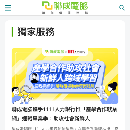
課
獨家服務
程
就
總
業
學
覽
徵
員
學
才
展
員
嚴
現
服
選
關
務
師
於
熱
聯成電腦攜手1111人力銀行推「產學合作就業
網」迎戰畢業季，助攻社會新鮮人
資
聯
門
分
聯成電腦與1111人力銀行強強聯手，在畢業季重磅推出「產