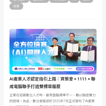
就業
AI產業人才認定指引上路：資策會 × 1111 × 聯
成電腦聯手打造雙標章履歷
企業在招募數位人才時，最常面臨標準不一、難以驗證實力
的困境。為此，數位發展部於2025年7月正式發布了AI產業