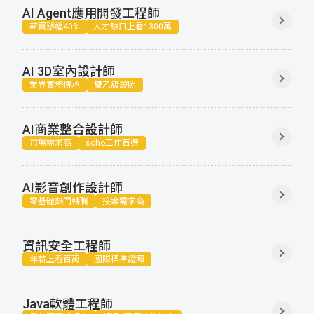
AI Agent應用開發工程師
資
聯
門
分
薪資漲幅40%
人才缺口上看1300萬
成
新
校
開
AI 3D室內設計師
業界實務傳承
雙乙級證照
聞
據
課
友
點
查
站
AI商業整合設計師
市場需求高
soho工作首選
詢
連
AI影音創作設計師
結
零基礎熱門轉職
接案需求高
資訊安全工程師
年薪上看百萬
國際標準證照
Java軟體工程師