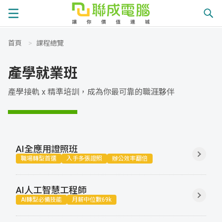
首頁
>
課程總覽
課
產學就業班
程
就
產學接軌 x 精準培訓，成為你最可靠的職涯夥伴
總
業
學
覽
徵
員
學
AI全應用證照班
職場轉型首選
入手多張證照
辦公效率翻倍
才
展
員
嚴
現
服
選
關
AI人工智慧工程師
AI轉型必備技能
月薪中位數69k
務
師
於
熱