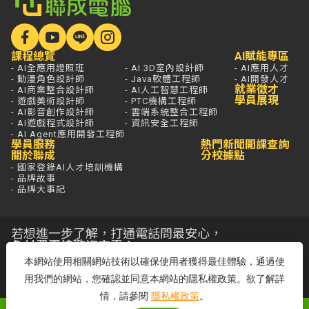
課程總覽
AI賦能專區
- AI全應用證照班
- AI 3D室內設計師
- AI應用人才
- 動漫角色設計師
- Java軟體工程師
- AI開發人才
就業徵才
- AI商業整合設計師
- AI人工智慧工程師
學員展現
- 遊戲美術設計師
- PTC機構工程師
- AI影音創作設計師
- 雲端系統整合工程師
- AI遊戲程式設計師
- 資訊安全工程師
- AI Agent應用開發工程師
學員服務
熱門新聞
開課查詢
關於聯成
分校據點
- 國家登錄AI人才培訓機構
- 品牌故事
- 品牌大事記
若想進一步了解，打通電話問最安心，
免付費專線歡迎來電！
本網站使用相關網站技術以確保使用者獲得最佳體驗，通過使
客服專線：0800-580-581
周一至五 09:00~18:00
用我們的網站，您確認並同意本網站的隱私權政策。欲了解詳
情，請參閱
隱私權政策
。