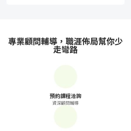
成
新
校
開
聞
據
課
友
點
查
站
專業顧問輔導，職涯佈局幫你少
走彎路
詢
連
結
預約課程洽詢
資深顧問輔導