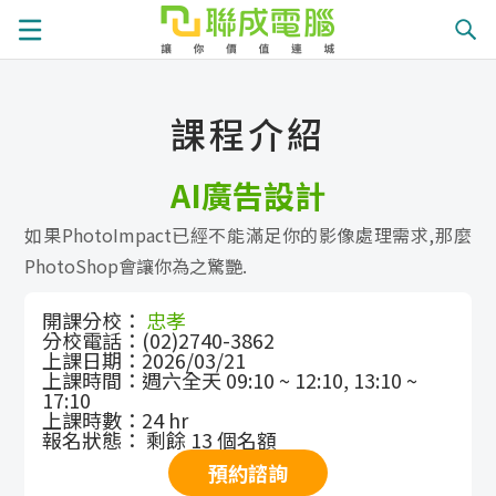
課
課程介紹
程
就
AI廣告設計
總
業
學
如果PhotoImpact已經不能滿足你的影像處理需求,那麼
覽
徵
員
學
PhotoShop會讓你為之驚艷.
才
展
員
嚴
開課分校：
忠孝
分校電話：(02)2740-3862
上課日期：2026/03/21
現
服
選
關
上課時間：週六全天 09:10 ~ 12:10, 13:10 ~
17:10
務
師
於
熱
上課時數：24 hr
報名狀態： 剩餘 13 個名額
預約諮詢
資
聯
門
分