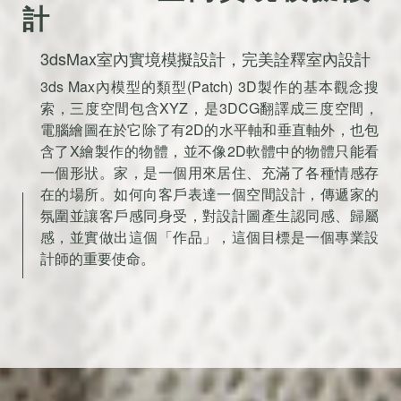
計
3dsMax室內實境模擬設計，完美詮釋室內設計
3ds Max內模型的類型(Patch) 3D製作的基本觀念搜
索，三度空間包含XYZ，是3DCG翻譯成三度空間，
電腦繪圖在於它除了有2D的水平軸和垂直軸外，也包
含了X繪製作的物體，並不像2D軟體中的物體只能看
一個形狀。家，是一個用來居住、充滿了各種情感存
在的場所。如何向客戶表達一個空間設計，傳遞家的
氛圍並讓客戶感同身受，對設計圖產生認同感、歸屬
感，並實做出這個「作品」，這個目標是一個專業設
計師的重要使命。