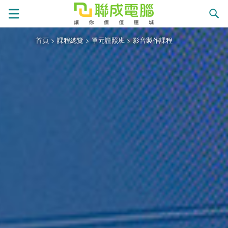
首頁
>
課程總覽
>
單元證照班
>
影音製作課程