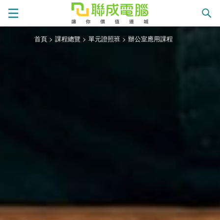
首頁
>
課程總覽
>
單元證照班
>
辦公室應用課程